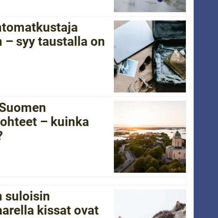
ntomatkustaja
 – syy taustalla on
i Suomen
ohteet – kuinka
?
 suloisin
arella kissat ovat