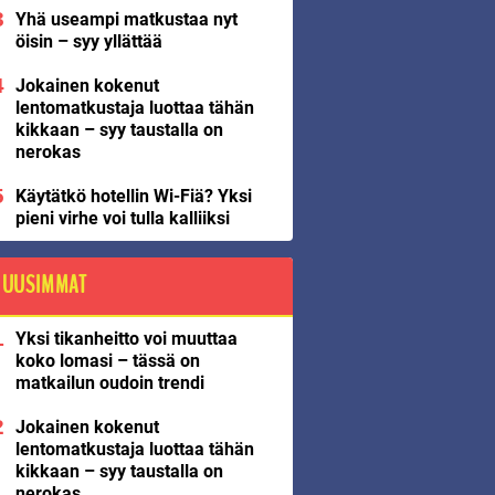
Yhä useampi matkustaa nyt
öisin – syy yllättää
Jokainen kokenut
lentomatkustaja luottaa tähän
kikkaan – syy taustalla on
nerokas
Käytätkö hotellin Wi-Fiä? Yksi
pieni virhe voi tulla kalliiksi
UUSIMMAT
Yksi tikanheitto voi muuttaa
koko lomasi – tässä on
matkailun oudoin trendi
Jokainen kokenut
lentomatkustaja luottaa tähän
kikkaan – syy taustalla on
nerokas