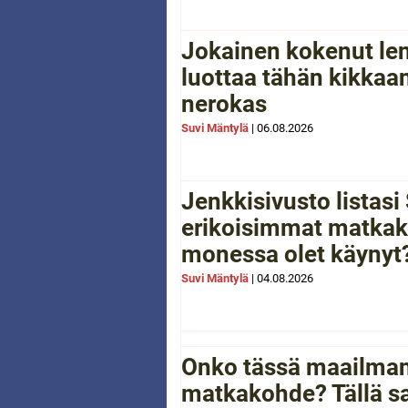
Jokainen kokenut le
luottaa tähän kikkaan
nerokas
Suvi Mäntylä
|
06.08.2026
Jenkkisivusto listas
erikoisimmat matkak
monessa olet käynyt
Suvi Mäntylä
|
04.08.2026
Onko tässä maailman
matkakohde? Tällä sa