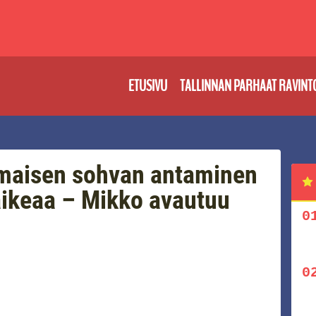
ETUSIVU
TALLINNAN PARHAAT RAVINT
lmaisen sohvan antaminen
vaikeaa – Mikko avautuu