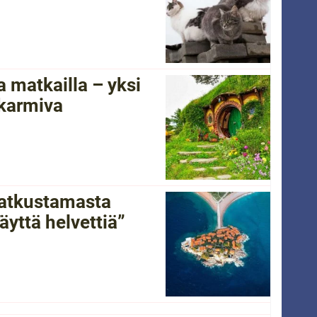
 matkailla – yksi
 karmiva
 matkustamasta
yttä helvettiä”