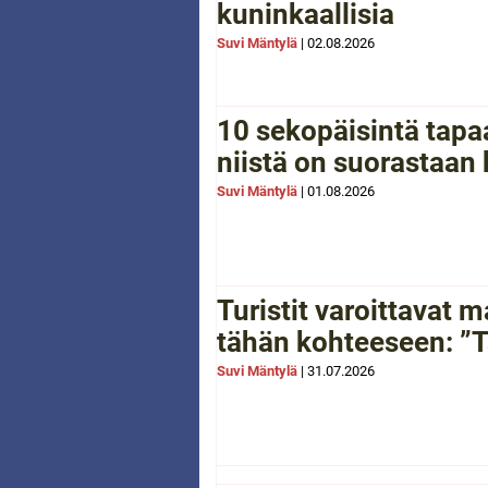
kuninkaallisia
Suvi Mäntylä
|
02.08.2026
10 sekopäisintä tapaa
niistä on suorastaan
Suvi Mäntylä
|
01.08.2026
Turistit varoittavat
tähän kohteeseen: ”Tä
Suvi Mäntylä
|
31.07.2026