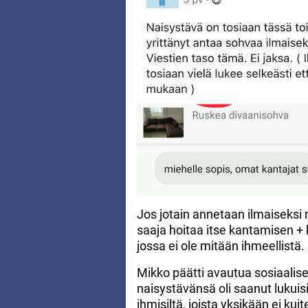
Jos jotain annetaan ilmaiseksi 
saaja hoitaa itse kantamisen +
jossa ei ole mitään ihmeellistä.
Mikko päätti avautua sosiaalis
naisystävänsä oli saanut lukuis
ihmisiltä, joista yksikään ei k