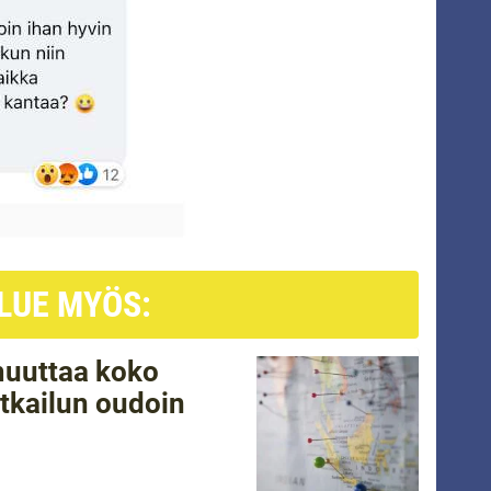
LUE MYÖS:
 muuttaa koko
tkailun oudoin