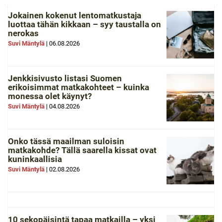
Jokainen kokenut lentomatkustaja
luottaa tähän kikkaan – syy taustalla on
nerokas
Suvi Mäntylä
|
06.08.2026
Jenkkisivusto listasi Suomen
erikoisimmat matkakohteet – kuinka
monessa olet käynyt?
Suvi Mäntylä
|
04.08.2026
Onko tässä maailman suloisin
matkakohde? Tällä saarella kissat ovat
kuninkaallisia
Suvi Mäntylä
|
02.08.2026
10 sekopäisintä tapaa matkailla – yksi