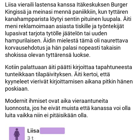
Liisa vieraili lastensa kanssa Itäkeskuksen Burger
Kingissä ja meinasi mennä paniikkiin, kun tyttären
kanahampparista löytyi sentin pituinen luupala. Äiti
meni reklamoimaan asiasta tiskille ja työntekijät
lupasivat tarjota tytölle jäätelön tai uuden
hampurilaisen. Äidin mielestä tämä oli naurettava
korvausehdotus ja hän palasi nopeasti takaisin
shokissa olevan tyttärensä luokse.
Kotiin palattuaan äiti päätti kirjoittaa tapahtuneesta
tunteikkaan tilapäivityksen. Äiti kertoi, että
kyyneleet vierivät kirjoittamisen aikana pitkin hänen
poskiaan.
Modernit ihmiset ovat aika vieraantuneita
luonnosta, jos he eivät muista että kanassa voi olla
luita vaikka niin ei pitäisikään olla.