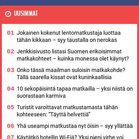
UUSIMMAT
Jokainen kokenut lentomatkustaja luottaa
tähän kikkaan – syy taustalla on nerokas
Jenkkisivusto listasi Suomen erikoisimmat
matkakohteet – kuinka monessa olet käynyt?
Onko tässä maailman suloisin matkakohde?
Tällä saarella kissat ovat kuninkaallisia
10 sekopäisintä tapaa matkailla – yksi niistä on
suorastaan karmiva
Turistit varoittavat matkustamasta tähän
kohteeseen: ”Täyttä helvettiä”
Yhä useampi matkustaa nyt öisin – syy yllättää
Käytätkö hotellin Wi-Fiä? Yksi pieni virhe voi