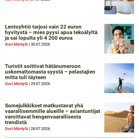
Lentoyhtiö tarjosi vain 22 euron
hyvitystä – mies pyysi apua tekoälyltä
ja sai lopulta yli 4 200 euroa
Suvi Mäntylä
|
30.07.2026
Turistit soittivat hätänumeroon
uskomattomasta syystä – pelastajien
mitta tuli täyteen
Suvi Mäntylä
|
29.07.2026
Somejulkkikset matkustavat yhä
vaarallisemmille alueille – asiantuntijat
varoittavat hengenvaarallisesta
trendistä
Suvi Mäntylä
|
28.07.2026