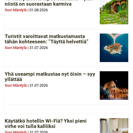
niistä on suorastaan karmiva
Suvi Mäntylä
|
01.08.2026
Turistit varoittavat matkustamasta
tähän kohteeseen: ”Täyttä helvettiä”
Suvi Mäntylä
|
31.07.2026
Yhä useampi matkustaa nyt öisin – syy
yllättää
Suvi Mäntylä
|
31.07.2026
Käytätkö hotellin Wi-Fiä? Yksi pieni
virhe voi tulla kalliiksi
Suvi Mäntylä
|
31.07.2026