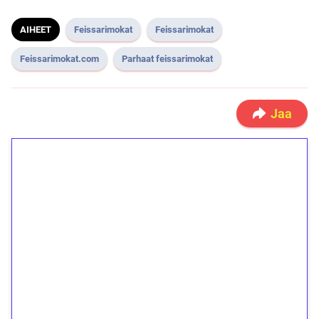
AIHEET
Feissarimokat
Feissarimokat
Feissarimokat.com
Parhaat feissarimokat
Jaa
1€ = 10€ arvosta
ilmaiskierroksia ilman
kierrätystä!
Talleta 1€
Saat heti 50 ilmaiskierrosta Tuohi 1000 -
peliin (arvo 0,20€ per kierros)!
Ei kierrätysvaatimusta!