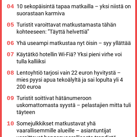
10 sekopäisintä tapaa matkailla – yksi niistä on
suorastaan karmiva
Turistit varoittavat matkustamasta tähän
kohteeseen: ”Täyttä helvettiä”
Yhä useampi matkustaa nyt öisin – syy yllättää
Käytätkö hotellin Wi-Fiä? Yksi pieni virhe voi
tulla kalliiksi
Lentoyhtiö tarjosi vain 22 euron hyvitystä –
mies pyysi apua tekoälyltä ja sai lopulta yli 4
200 euroa
Turistit soittivat hätänumeroon
uskomattomasta syystä – pelastajien mitta tuli
täyteen
Somejulkkikset matkustavat yhä
vaarallisemmille alueille – asiantuntijat