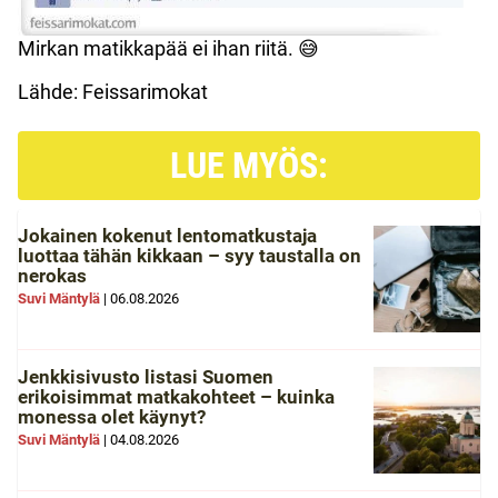
Mirkan matikkapää ei ihan riitä. 😅
Lähde: Feissarimokat
LUE MYÖS:
Jokainen kokenut lentomatkustaja
luottaa tähän kikkaan – syy taustalla on
nerokas
Suvi Mäntylä
|
06.08.2026
Jenkkisivusto listasi Suomen
erikoisimmat matkakohteet – kuinka
monessa olet käynyt?
Suvi Mäntylä
|
04.08.2026