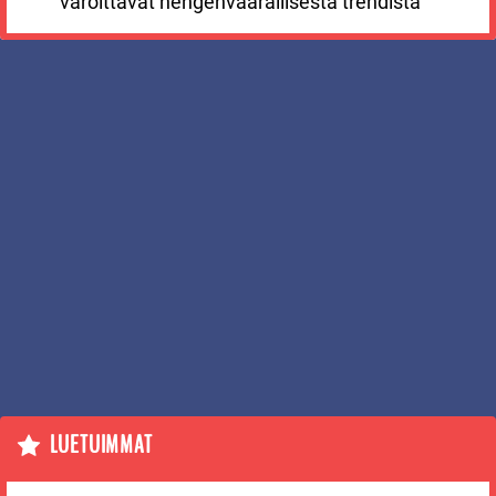
varoittavat hengenvaarallisesta trendistä
LUETUIMMAT