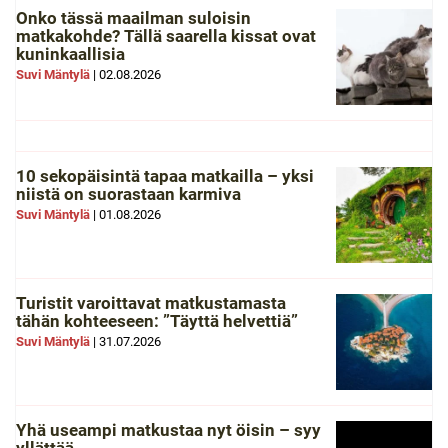
Onko tässä maailman suloisin
matkakohde? Tällä saarella kissat ovat
kuninkaallisia
Suvi Mäntylä
|
02.08.2026
10 sekopäisintä tapaa matkailla – yksi
niistä on suorastaan karmiva
Suvi Mäntylä
|
01.08.2026
Turistit varoittavat matkustamasta
tähän kohteeseen: ”Täyttä helvettiä”
Suvi Mäntylä
|
31.07.2026
Yhä useampi matkustaa nyt öisin – syy
yllättää