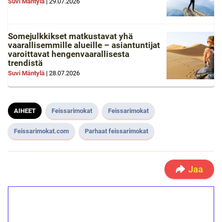
Suvi Mäntylä
|
29.07.2026
Somejulkkikset matkustavat yhä
vaarallisemmille alueille – asiantuntijat
varoittavat hengenvaarallisesta
trendistä
Suvi Mäntylä
|
28.07.2026
AIHEET
Feissarimokat
Feissarimokat
Feissarimokat.com
Parhaat feissarimokat
Jaa
1€ = 10€ arvosta
ilmaiskierroksia ilman