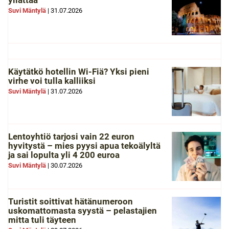
Suvi Mäntylä
|
31.07.2026
Käytätkö hotellin Wi-Fiä? Yksi pieni
virhe voi tulla kalliiksi
Suvi Mäntylä
|
31.07.2026
Lentoyhtiö tarjosi vain 22 euron
hyvitystä – mies pyysi apua tekoälyltä
ja sai lopulta yli 4 200 euroa
Suvi Mäntylä
|
30.07.2026
Turistit soittivat hätänumeroon
uskomattomasta syystä – pelastajien
mitta tuli täyteen