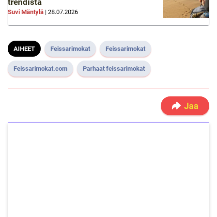
trendistä
Suvi Mäntylä
|
28.07.2026
AIHEET
Feissarimokat
Feissarimokat
Feissarimokat.com
Parhaat feissarimokat
Jaa
1€ = 10€ arvosta
ilmaiskierroksia ilman
kierrätystä!
Talleta 1€
Saat heti 50 ilmaiskierrosta Tuohi 1000 -