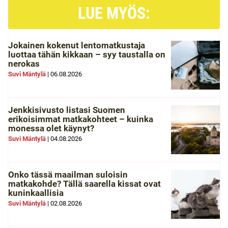
LUE MYÖS:
Jokainen kokenut lentomatkustaja
luottaa tähän kikkaan – syy taustalla on
nerokas
Suvi Mäntylä
|
06.08.2026
Jenkkisivusto listasi Suomen
erikoisimmat matkakohteet – kuinka
monessa olet käynyt?
Suvi Mäntylä
|
04.08.2026
Onko tässä maailman suloisin
matkakohde? Tällä saarella kissat ovat
kuninkaallisia
Suvi Mäntylä
|
02.08.2026