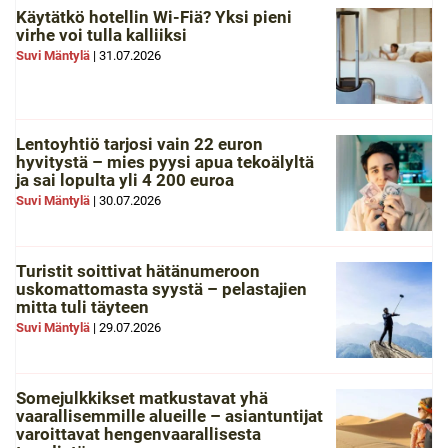
Käytätkö hotellin Wi-Fiä? Yksi pieni
virhe voi tulla kalliiksi
Suvi Mäntylä
|
31.07.2026
Lentoyhtiö tarjosi vain 22 euron
hyvitystä – mies pyysi apua tekoälyltä
ja sai lopulta yli 4 200 euroa
Suvi Mäntylä
|
30.07.2026
Turistit soittivat hätänumeroon
uskomattomasta syystä – pelastajien
mitta tuli täyteen
Suvi Mäntylä
|
29.07.2026
Somejulkkikset matkustavat yhä
vaarallisemmille alueille – asiantuntijat
varoittavat hengenvaarallisesta