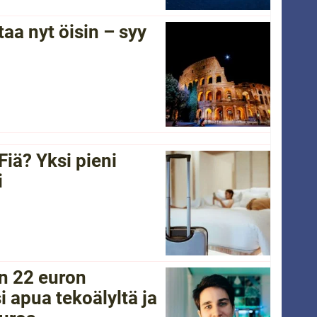
a nyt öisin – syy
Fiä? Yksi pieni
i
in 22 euron
i apua tekoälyltä ja