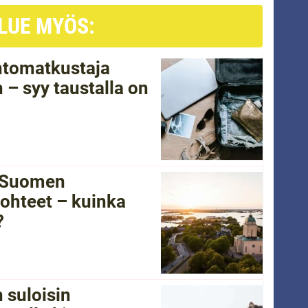
LUE MYÖS:
ntomatkustaja
 – syy taustalla on
i Suomen
ohteet – kuinka
?
 suloisin