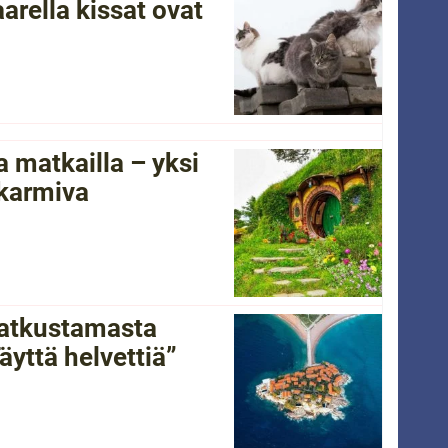
arella kissat ovat
 matkailla – yksi
 karmiva
 matkustamasta
yttä helvettiä”