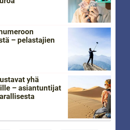
euroa
tänumeroon
tä – pelastajien
ustavat yhä
lle – asiantuntijat
arallisesta