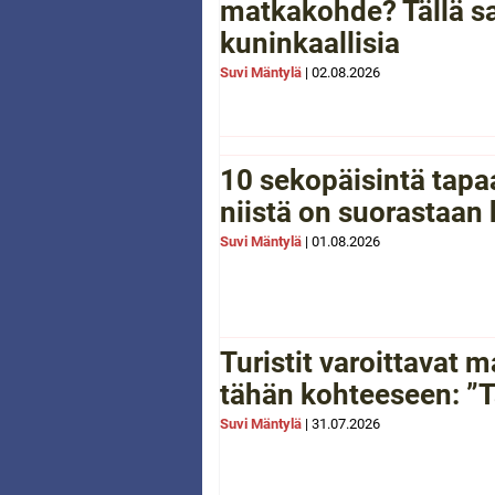
matkakohde? Tällä sa
kuninkaallisia
Suvi Mäntylä
|
02.08.2026
10 sekopäisintä tapaa
niistä on suorastaan
Suvi Mäntylä
|
01.08.2026
Turistit varoittavat
tähän kohteeseen: ”Tä
Suvi Mäntylä
|
31.07.2026