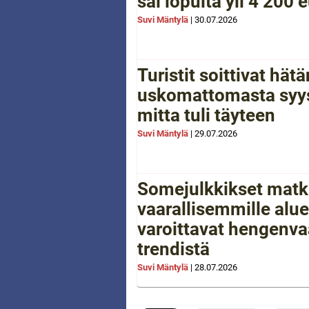
sai lopulta yli 4 200 
Suvi Mäntylä
|
30.07.2026
Turistit soittivat hä
uskomattomasta syys
mitta tuli täyteen
Suvi Mäntylä
|
29.07.2026
Somejulkkikset matk
vaarallisemmille aluei
varoittavat hengenva
trendistä
Suvi Mäntylä
|
28.07.2026