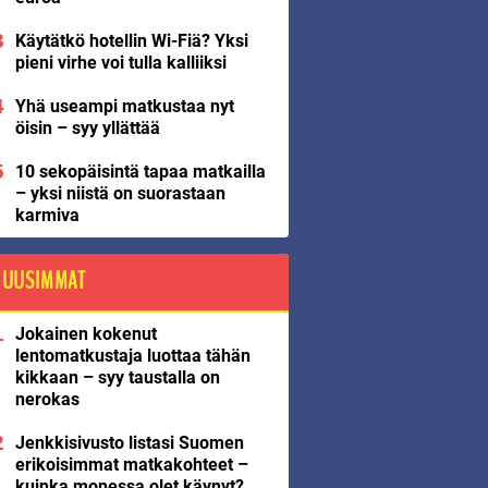
Käytätkö hotellin Wi-Fiä? Yksi
pieni virhe voi tulla kalliiksi
Yhä useampi matkustaa nyt
öisin – syy yllättää
10 sekopäisintä tapaa matkailla
– yksi niistä on suorastaan
karmiva
UUSIMMAT
Jokainen kokenut
lentomatkustaja luottaa tähän
kikkaan – syy taustalla on
nerokas
Jenkkisivusto listasi Suomen
erikoisimmat matkakohteet –
kuinka monessa olet käynyt?