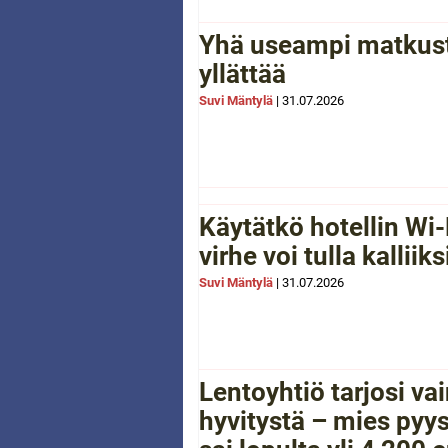
Yhä useampi matkusta
yllättää
Suvi Mäntylä
|
31.07.2026
Käytätkö hotellin Wi-
virhe voi tulla kalliiks
Suvi Mäntylä
|
31.07.2026
Lentoyhtiö tarjosi va
hyvitystä – mies pyys