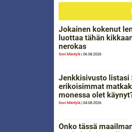
Jokainen kokenut le
luottaa tähän kikkaan
nerokas
Suvi Mäntylä
|
06.08.2026
Jenkkisivusto listas
erikoisimmat matkak
monessa olet käynyt
Suvi Mäntylä
|
04.08.2026
Onko tässä maailman