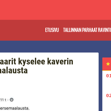
ETUSIVU
TALLINNAN PARHAAT RAVINT
aarit kyselee kaverin
aalausta