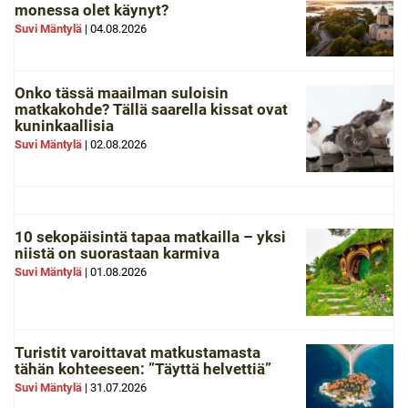
monessa olet käynyt?
Suvi Mäntylä
|
04.08.2026
Onko tässä maailman suloisin
matkakohde? Tällä saarella kissat ovat
kuninkaallisia
Suvi Mäntylä
|
02.08.2026
10 sekopäisintä tapaa matkailla – yksi
niistä on suorastaan karmiva
Suvi Mäntylä
|
01.08.2026
Turistit varoittavat matkustamasta
tähän kohteeseen: ”Täyttä helvettiä”
Suvi Mäntylä
|
31.07.2026