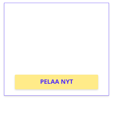
1€ = 10€ arvosta
ilmaiskierroksia ilman
kierrätystä!
Talleta 1€
Saat heti 50 ilmaiskierrosta Tuohi 1000 -
peliin (arvo 0,20€ per kierros)!
Ei kierrätysvaatimusta!
PELAA NYT