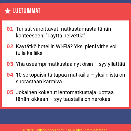
LUETUIMMAT
Turistit varoittavat matkustamasta tähän
kohteeseen: ”Täyttä helvettiä”
Käytätkö hotellin Wi-Fiä? Yksi pieni virhe voi
tulla kalliiksi
Yhä useampi matkustaa nyt öisin – syy yllättää
10 sekopäisintä tapaa matkailla – yksi niistä on
suorastaan karmiva
Jokainen kokenut lentomatkustaja luottaa
tähän kikkaan – syy taustalla on nerokas
© 2026 - Viikonloppu.com. Kaikki oikeudet pidätetään.