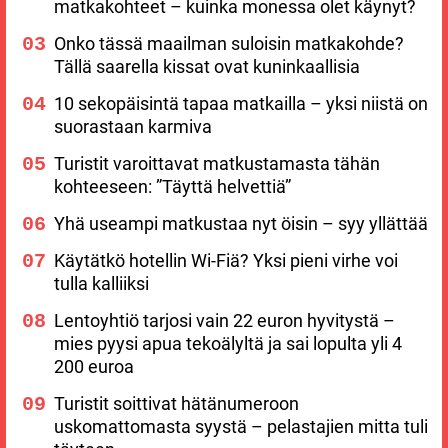
matkakohteet – kuinka monessa olet käynyt?
Onko tässä maailman suloisin matkakohde?
Tällä saarella kissat ovat kuninkaallisia
10 sekopäisintä tapaa matkailla – yksi niistä on
suorastaan karmiva
Turistit varoittavat matkustamasta tähän
kohteeseen: ”Täyttä helvettiä”
Yhä useampi matkustaa nyt öisin – syy yllättää
Käytätkö hotellin Wi-Fiä? Yksi pieni virhe voi
tulla kalliiksi
Lentoyhtiö tarjosi vain 22 euron hyvitystä –
mies pyysi apua tekoälyltä ja sai lopulta yli 4
200 euroa
Turistit soittivat hätänumeroon
uskomattomasta syystä – pelastajien mitta tuli