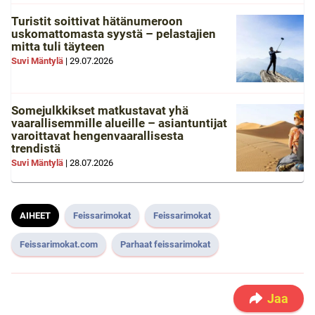
Turistit soittivat hätänumeroon
uskomattomasta syystä – pelastajien
mitta tuli täyteen
Suvi Mäntylä
|
29.07.2026
Somejulkkikset matkustavat yhä
vaarallisemmille alueille – asiantuntijat
varoittavat hengenvaarallisesta
trendistä
Suvi Mäntylä
|
28.07.2026
AIHEET
Feissarimokat
Feissarimokat
Feissarimokat.com
Parhaat feissarimokat
Jaa