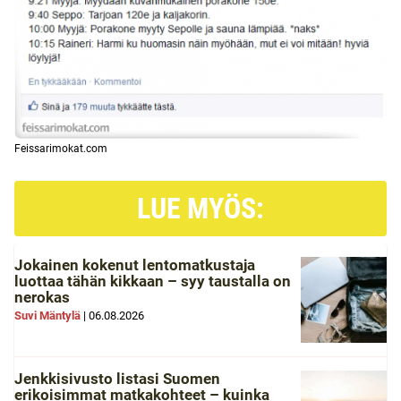
Feissarimokat.com
LUE MYÖS:
Jokainen kokenut lentomatkustaja
luottaa tähän kikkaan – syy taustalla on
nerokas
Suvi Mäntylä
|
06.08.2026
Jenkkisivusto listasi Suomen
erikoisimmat matkakohteet – kuinka