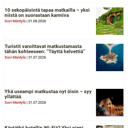
10 sekopäisintä tapaa matkailla – yksi
niistä on suorastaan karmiva
Suvi Mäntylä
|
01.08.2026
Turistit varoittavat matkustamasta
tähän kohteeseen: ”Täyttä helvettiä”
Suvi Mäntylä
|
31.07.2026
Yhä useampi matkustaa nyt öisin – syy
yllättää
Suvi Mäntylä
|
31.07.2026
Käytätkö hotellin Wi-Fiä? Yksi pieni