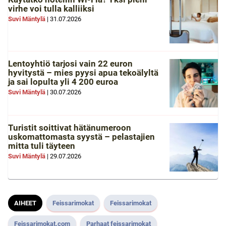
virhe voi tulla kalliiksi
Suvi Mäntylä
|
31.07.2026
Lentoyhtiö tarjosi vain 22 euron
hyvitystä – mies pyysi apua tekoälyltä
ja sai lopulta yli 4 200 euroa
Suvi Mäntylä
|
30.07.2026
Turistit soittivat hätänumeroon
uskomattomasta syystä – pelastajien
mitta tuli täyteen
Suvi Mäntylä
|
29.07.2026
AIHEET
Feissarimokat
Feissarimokat
Feissarimokat.com
Parhaat feissarimokat