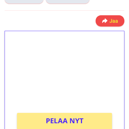
Jaa
1€ = 10€ arvosta
ilmaiskierroksia ilman
kierrätystä!
Talleta 1€
Saat heti 50 ilmaiskierrosta Tuohi 1000 -
peliin (arvo 0,20€ per kierros)!
Ei kierrätysvaatimusta!
PELAA NYT