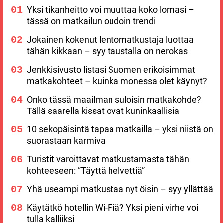
Yksi tikanheitto voi muuttaa koko lomasi –
tässä on matkailun oudoin trendi
Jokainen kokenut lentomatkustaja luottaa
tähän kikkaan – syy taustalla on nerokas
Jenkkisivusto listasi Suomen erikoisimmat
matkakohteet – kuinka monessa olet käynyt?
Onko tässä maailman suloisin matkakohde?
Tällä saarella kissat ovat kuninkaallisia
10 sekopäisintä tapaa matkailla – yksi niistä on
suorastaan karmiva
Turistit varoittavat matkustamasta tähän
kohteeseen: ”Täyttä helvettiä”
Yhä useampi matkustaa nyt öisin – syy yllättää
Käytätkö hotellin Wi-Fiä? Yksi pieni virhe voi
tulla kalliiksi