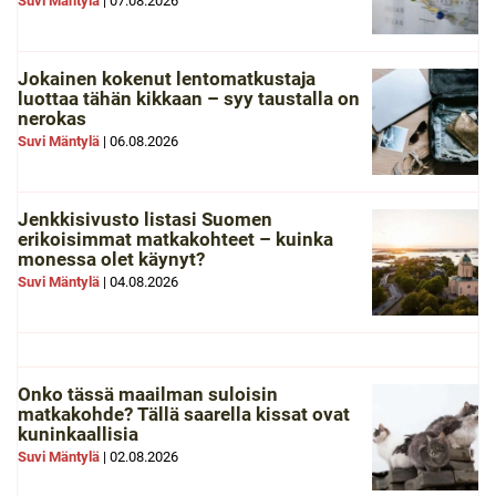
Suvi Mäntylä
|
07.08.2026
Jokainen kokenut lentomatkustaja
luottaa tähän kikkaan – syy taustalla on
nerokas
Suvi Mäntylä
|
06.08.2026
Jenkkisivusto listasi Suomen
erikoisimmat matkakohteet – kuinka
monessa olet käynyt?
Suvi Mäntylä
|
04.08.2026
Onko tässä maailman suloisin
matkakohde? Tällä saarella kissat ovat
kuninkaallisia
Suvi Mäntylä
|
02.08.2026