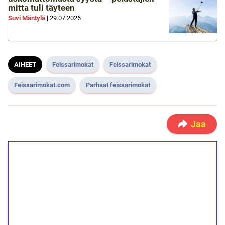
mitta tuli täyteen
Suvi Mäntylä
|
29.07.2026
AIHEET
Feissarimokat
Feissarimokat
Feissarimokat.com
Parhaat feissarimokat
Jaa
1€ = 10€ arvosta
ilmaiskierroksia ilman
kierrätystä!
Talleta 1€