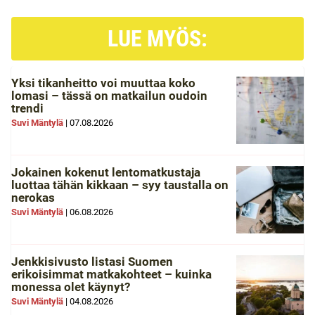
LUE MYÖS:
Yksi tikanheitto voi muuttaa koko
lomasi – tässä on matkailun oudoin
trendi
Suvi Mäntylä
|
07.08.2026
Jokainen kokenut lentomatkustaja
luottaa tähän kikkaan – syy taustalla on
nerokas
Suvi Mäntylä
|
06.08.2026
Jenkkisivusto listasi Suomen
erikoisimmat matkakohteet – kuinka
monessa olet käynyt?
Suvi Mäntylä
|
04.08.2026