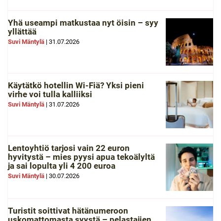
Yhä useampi matkustaa nyt öisin – syy
yllättää
Suvi Mäntylä
|
31.07.2026
Käytätkö hotellin Wi-Fiä? Yksi pieni
virhe voi tulla kalliiksi
Suvi Mäntylä
|
31.07.2026
Lentoyhtiö tarjosi vain 22 euron
hyvitystä – mies pyysi apua tekoälyltä
ja sai lopulta yli 4 200 euroa
Suvi Mäntylä
|
30.07.2026
Turistit soittivat hätänumeroon
uskomattomasta syystä – pelastajien