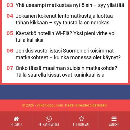
Yhä useampi matkustaa nyt öisin – syy yllättää
Jokainen kokenut lentomatkustaja luottaa
tähän kikkaan – syy taustalla on nerokas
Käytätkö hotellin Wi-Fiä? Yksi pieni virhe voi
tulla kalliiksi
Jenkkisivusto listasi Suomen erikoisimmat
matkakohteet – kuinka monessa olet käynyt?
Onko tässä maailman suloisin matkakohde?
Tällä saarella kissat ovat kuninkaallisia
© 2026 - Viikonloppu.com. Kaikki oikeudet pidätetään.
ETUSIVU
FEISSARIMOKAT
LUETUIMMAT
VALIKKO