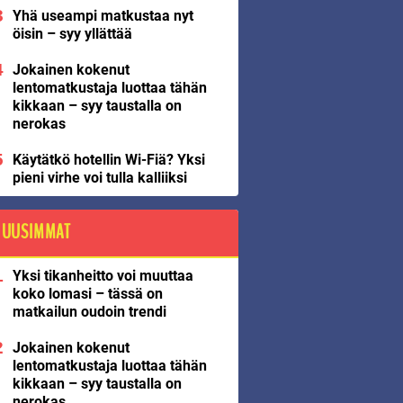
Yhä useampi matkustaa nyt
öisin – syy yllättää
Jokainen kokenut
lentomatkustaja luottaa tähän
kikkaan – syy taustalla on
nerokas
Käytätkö hotellin Wi-Fiä? Yksi
pieni virhe voi tulla kalliiksi
UUSIMMAT
Yksi tikanheitto voi muuttaa
koko lomasi – tässä on
matkailun oudoin trendi
Jokainen kokenut
lentomatkustaja luottaa tähän
kikkaan – syy taustalla on
nerokas