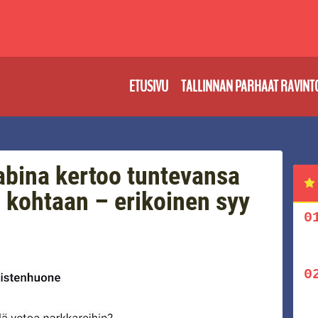
ETUSIVU
TALLINNAN PARHAAT RAVINT
abina kertoo tuntevansa
a kohtaan – erikoinen syy