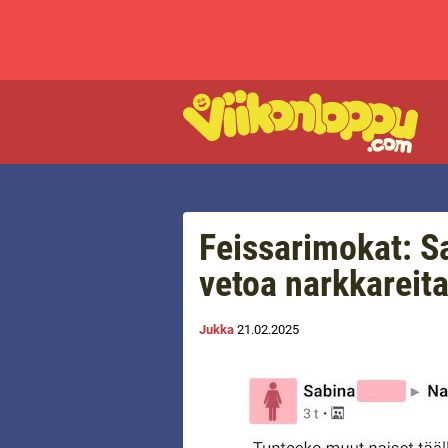
Feissarimokat: S
vetoa narkkareit
Jukka
21.02.2025