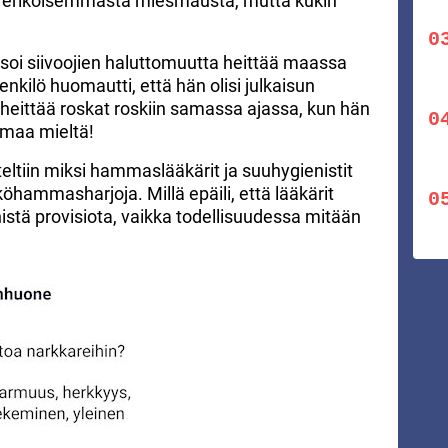
ut erikoisemmasta miesmausta, mutta kukin
isoi siivoojien haluttomuutta heittää maassa
enkilö huomautti, että hän olisi julkaisun
e heittää roskat roskiin samassa ajassa, kun hän
amaa mieltä!
ltiin miksi hammaslääkärit ja suuhygienistit
öhammasharjoja. Millä epäili, että lääkärit
tä provisiota, vaikka todellisuudessa mitään