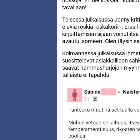
nössöjä. En ole koskaan kuull
tavallaan!
Toisessa julkaisussa Jenny krit
olevia roskia roskakoriin. Eräs h
kirjoittamisen sijaan voinut its
avautui someen. Olen täysin s
Kolmannessa julkaisussa ihmete
suosittelevat asiakkailleen sähk
saavat hammasharjojen myynnis
tällaista ei tapahdu.