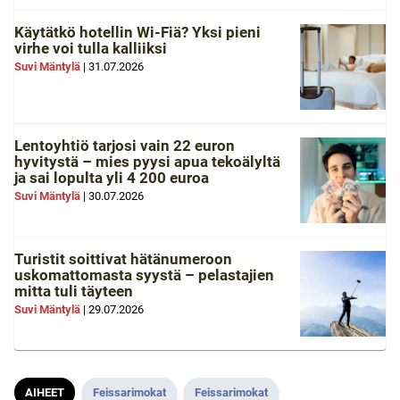
Käytätkö hotellin Wi-Fiä? Yksi pieni
virhe voi tulla kalliiksi
Suvi Mäntylä
|
31.07.2026
Lentoyhtiö tarjosi vain 22 euron
hyvitystä – mies pyysi apua tekoälyltä
ja sai lopulta yli 4 200 euroa
Suvi Mäntylä
|
30.07.2026
Turistit soittivat hätänumeroon
uskomattomasta syystä – pelastajien
mitta tuli täyteen
Suvi Mäntylä
|
29.07.2026
AIHEET
Feissarimokat
Feissarimokat