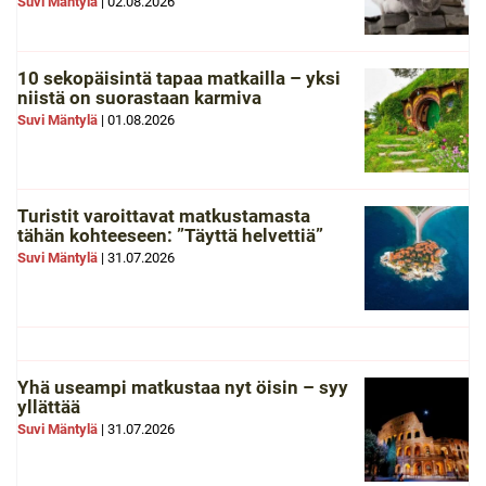
Suvi Mäntylä
|
02.08.2026
10 sekopäisintä tapaa matkailla – yksi
niistä on suorastaan karmiva
Suvi Mäntylä
|
01.08.2026
Turistit varoittavat matkustamasta
tähän kohteeseen: ”Täyttä helvettiä”
Suvi Mäntylä
|
31.07.2026
Yhä useampi matkustaa nyt öisin – syy
yllättää
Suvi Mäntylä
|
31.07.2026