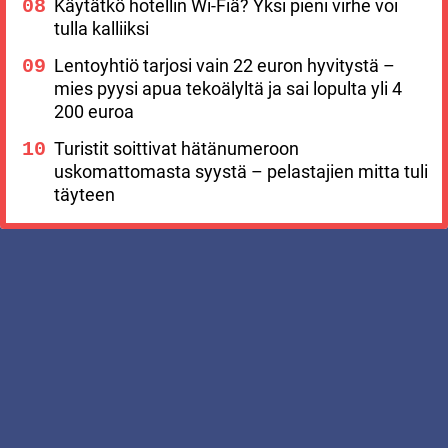
Käytätkö hotellin Wi-Fiä? Yksi pieni virhe voi
tulla kalliiksi
Lentoyhtiö tarjosi vain 22 euron hyvitystä –
mies pyysi apua tekoälyltä ja sai lopulta yli 4
200 euroa
Turistit soittivat hätänumeroon
uskomattomasta syystä – pelastajien mitta tuli
täyteen