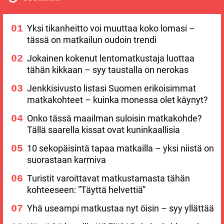
Yksi tikanheitto voi muuttaa koko lomasi –
tässä on matkailun oudoin trendi
Jokainen kokenut lentomatkustaja luottaa
tähän kikkaan – syy taustalla on nerokas
Jenkkisivusto listasi Suomen erikoisimmat
matkakohteet – kuinka monessa olet käynyt?
Onko tässä maailman suloisin matkakohde?
Tällä saarella kissat ovat kuninkaallisia
10 sekopäisintä tapaa matkailla – yksi niistä on
suorastaan karmiva
Turistit varoittavat matkustamasta tähän
kohteeseen: ”Täyttä helvettiä”
Yhä useampi matkustaa nyt öisin – syy yllättää