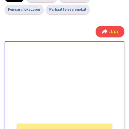
Feissarimokat.com
Parhaat feissarimokat
Jaa
1€ = 10€ arvosta
ilmaiskierroksia ilman
kierrätystä!
Talleta 1€
Saat heti 50 ilmaiskierrosta Tuohi 1000 -
peliin (arvo 0,20€ per kierros)!
Ei kierrätysvaatimusta!