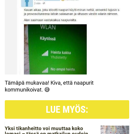
Tämäpä mukavaa! Kiva, että naapurit
kommunikoivat. 😅
LUE MYÖS:
Yksi tikanheitto voi muuttaa koko
lomasi – tässä on matkailun oudoin