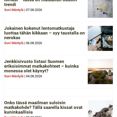
trendi
Suvi Mäntylä
|
07.08.2026
Jokainen kokenut lentomatkustaja
luottaa tähän kikkaan – syy taustalla on
nerokas
Suvi Mäntylä
|
06.08.2026
Jenkkisivusto listasi Suomen
erikoisimmat matkakohteet – kuinka
monessa olet käynyt?
Suvi Mäntylä
|
04.08.2026
Onko tässä maailman suloisin
matkakohde? Tällä saarella kissat ovat
kuninkaallisia