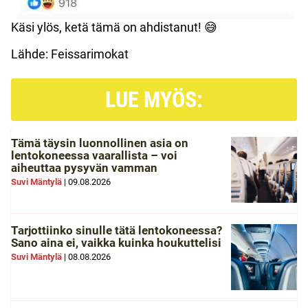
Käsi ylös, ketä tämä on ahdistanut! 😅
Lähde: Feissarimokat
LUE MYÖS:
Tämä täysin luonnollinen asia on
lentokoneessa vaarallista – voi
aiheuttaa pysyvän vamman
Suvi Mäntylä
|
09.08.2026
Tarjottiinko sinulle tätä lentokoneessa?
Sano aina ei, vaikka kuinka houkuttelisi
Suvi Mäntylä
|
08.08.2026