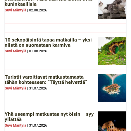
kuninkaallisia
Suvi Mäntylä
|
02.08.2026
10 sekopäisintä tapaa matkailla – yksi
niistä on suorastaan karmiva
Suvi Mäntylä
|
01.08.2026
Turistit varoittavat matkustamasta
tähän kohteeseen: ”Täyttä helvettiä”
Suvi Mäntylä
|
31.07.2026
Yhä useampi matkustaa nyt öisin – syy
yllättää
Suvi Mäntylä
|
31.07.2026