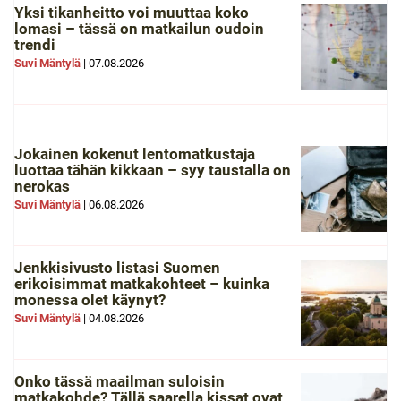
Yksi tikanheitto voi muuttaa koko
lomasi – tässä on matkailun oudoin
trendi
Suvi Mäntylä
|
07.08.2026
Jokainen kokenut lentomatkustaja
luottaa tähän kikkaan – syy taustalla on
nerokas
Suvi Mäntylä
|
06.08.2026
Jenkkisivusto listasi Suomen
erikoisimmat matkakohteet – kuinka
monessa olet käynyt?
Suvi Mäntylä
|
04.08.2026
Onko tässä maailman suloisin
matkakohde? Tällä saarella kissat ovat