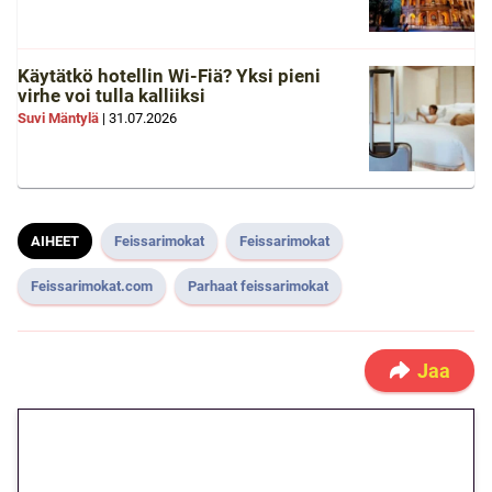
Käytätkö hotellin Wi-Fiä? Yksi pieni
virhe voi tulla kalliiksi
Suvi Mäntylä
|
31.07.2026
AIHEET
Feissarimokat
Feissarimokat
Feissarimokat.com
Parhaat feissarimokat
Jaa
🎁 Huipputarjous jatkuu: 10
euron kierrätysvapaa