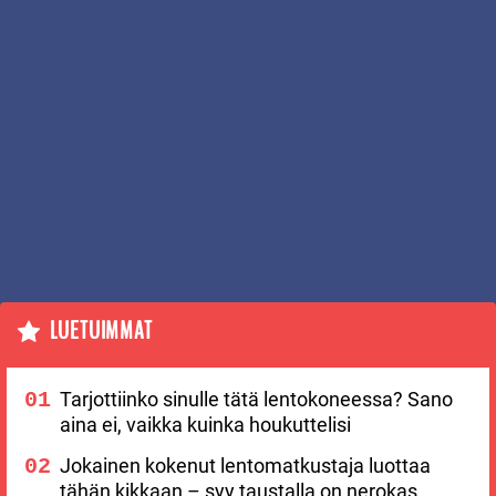
LUETUIMMAT
Tarjottiinko sinulle tätä lentokoneessa? Sano
aina ei, vaikka kuinka houkuttelisi
Jokainen kokenut lentomatkustaja luottaa
tähän kikkaan – syy taustalla on nerokas