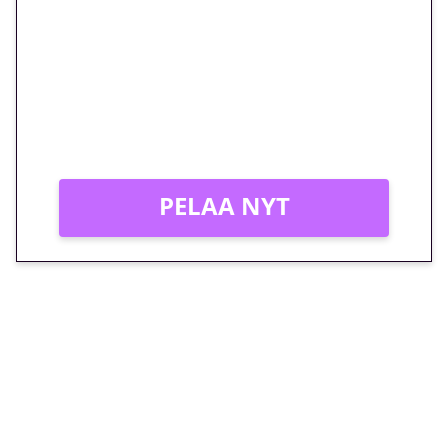
megakierros Reactoonz-
peliin – vain 1 eurolla!
Peli: Reactoonz
Vain uusille asiakkaille!
PELAA NYT