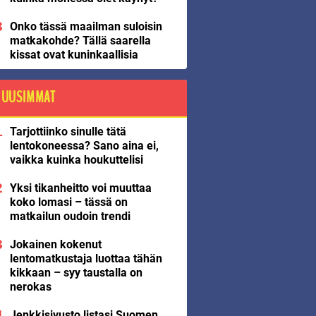
Onko tässä maailman suloisin
matkakohde? Tällä saarella
kissat ovat kuninkaallisia
UUSIMMAT
Tarjottiinko sinulle tätä
lentokoneessa? Sano aina ei,
vaikka kuinka houkuttelisi
Yksi tikanheitto voi muuttaa
koko lomasi – tässä on
matkailun oudoin trendi
Jokainen kokenut
lentomatkustaja luottaa tähän
kikkaan – syy taustalla on
nerokas
Jenkkisivusto listasi Suomen