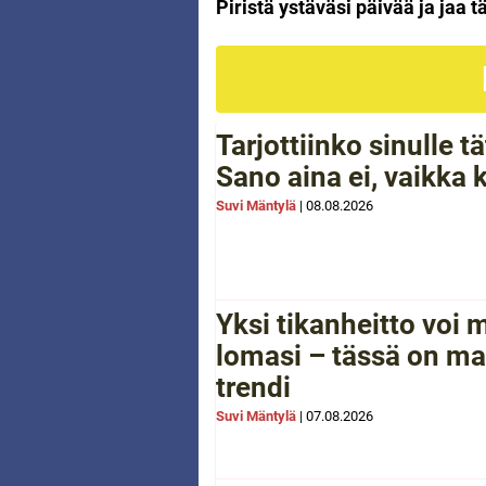
Piristä ystäväsi päivää ja jaa 
Tarjottiinko sinulle 
Sano aina ei, vaikka 
Suvi Mäntylä
|
08.08.2026
Yksi tikanheitto voi
lomasi – tässä on ma
trendi
Suvi Mäntylä
|
07.08.2026