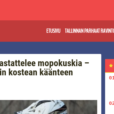
ETUSIVU
TALLINNAN PARHAAT RAVINT
astattelee mopokuskia –
äin kostean käänteen