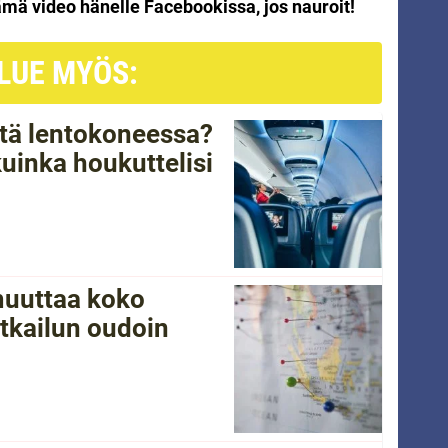
tämä video hänelle Facebookissa, jos nauroit!
LUE MYÖS:
tätä lentokoneessa?
kuinka houkuttelisi
 muuttaa koko
tkailun oudoin