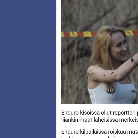
Enduro-kisoissa ollut reportter
liiankin maanläheisissä merkei
Enduro-kilpailuissa roiskuu mu