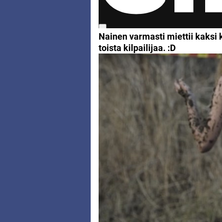
Nainen varmasti miettii kaksi
toista kilpailijaa. :D