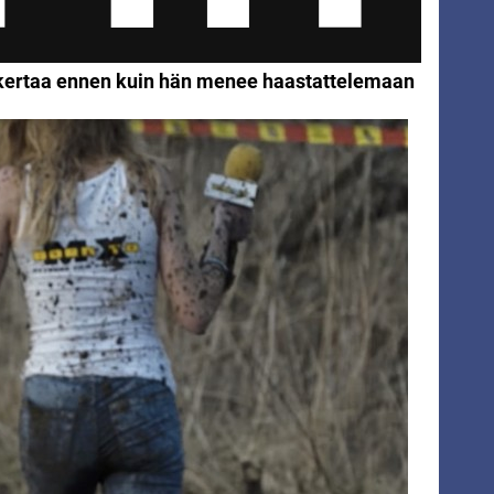
 kertaa ennen kuin hän menee haastattelemaan