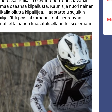
stossa. Paikalla olevat reportterit saavatkin
 omaa osaansa kilpailusta. Kaunis ja nuori nainen
alla ollutta kilpailijaa. Haastattelu sujuikin
ilija lähti pois jatkamaan kohti seuraavaa
unnut, että hänen kaasutuksellaan tulisi olemaan