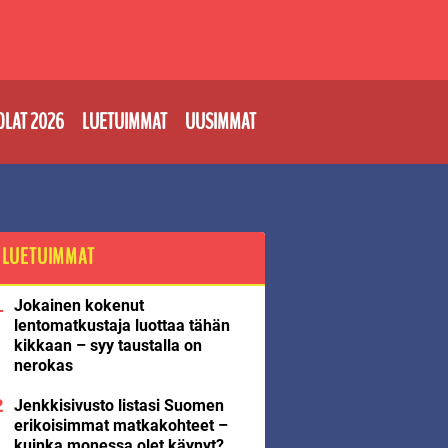
OLAT 2026
LUETUIMMAT
UUSIMMAT
LUETUIMMAT
Jokainen kokenut
lentomatkustaja luottaa tähän
kikkaan – syy taustalla on
nerokas
Jenkkisivusto listasi Suomen
erikoisimmat matkakohteet –
kuinka monessa olet käynyt?