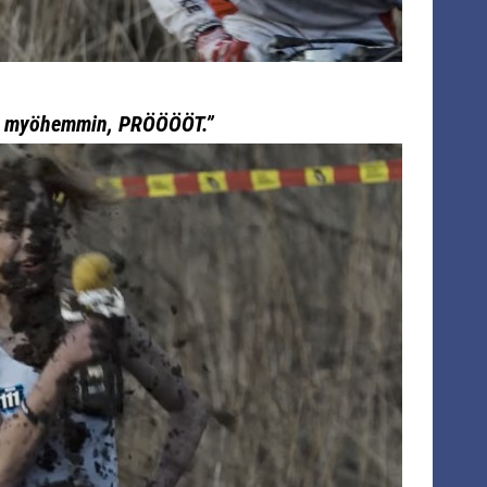
än myöhemmin, PRÖÖÖÖT.”