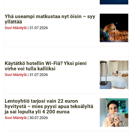
Yhä useampi matkustaa nyt öisin – syy
yllättää
Suvi Mäntylä
|
31.07.2026
Käytätkö hotellin Wi-Fiä? Yksi pieni
virhe voi tulla kalliiksi
Suvi Mäntylä
|
31.07.2026
Lentoyhtiö tarjosi vain 22 euron
hyvitystä – mies pyysi apua tekoälyltä
ja sai lopulta yli 4 200 euroa
Suvi Mäntylä
|
30.07.2026