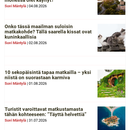
monessa olet käynyt?
Suvi Mäntylä
|
04.08.2026
Onko tässä maailman suloisin
matkakohde? Tällä saarella kissat ovat
kuninkaallisia
Suvi Mäntylä
|
02.08.2026
10 sekopäisintä tapaa matkailla – yksi
niistä on suorastaan karmiva
Suvi Mäntylä
|
01.08.2026
Turistit varoittavat matkustamasta
tähän kohteeseen: ”Täyttä helvettiä”
Suvi Mäntylä
|
31.07.2026