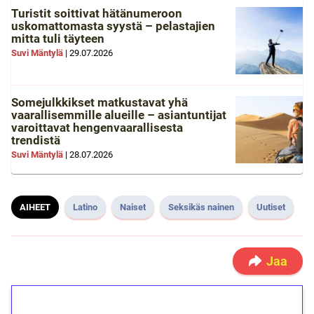
Turistit soittivat hätänumeroon
uskomattomasta syystä – pelastajien
mitta tuli täyteen
Suvi Mäntylä
|
29.07.2026
Somejulkkikset matkustavat yhä
vaarallisemmille alueille – asiantuntijat
varoittavat hengenvaarallisesta
trendistä
Suvi Mäntylä
|
28.07.2026
AIHEET
Latino
Naiset
Seksikäs nainen
Uutiset
Jaa
1€ = 10€ arvosta