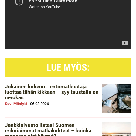
LUE MYÖS:
Jokainen kokenut lentomatkustaja
luottaa tähän kikkaan – syy taustalla on
nerokas
Suvi Mäntylä
|
06.08.2026
Jenkkisivusto listasi Suomen
erikoisimmat matkakohteet – kuinka