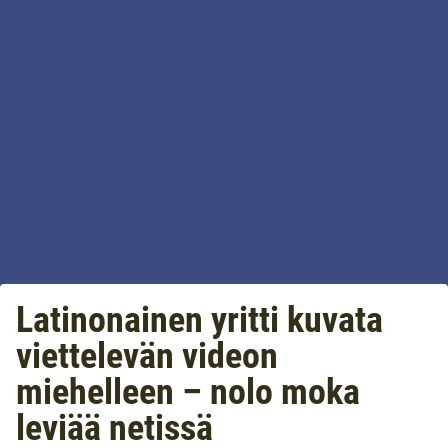
Latinonainen yritti kuvata
viettelevän videon
miehelleen – nolo moka
leviää netissä