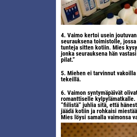
4. Vaimo kertoi usein joutuvan
seurauksena toimistolle, jossa k
tunteja sitten kotiin. Mies kys
jonka seurauksena hän vastasi
pilat.”
5. Miehen ei tarvinnut vakoilla 
tekeillä.
6. Vaimon syntymäpäivät olivat 
romanttiselle kylpylämatkalle. V
”fiilistä” juhlia sitä, että hä
jäädä kotiin ja rohkaisi miest
Mies löysi samalla vaimonsa v