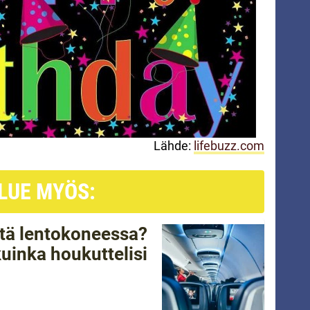
Lähde:
lifebuzz.com
LUE MYÖS:
tätä lentokoneessa?
kuinka houkuttelisi