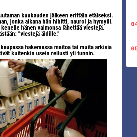
uutaman kuukauden jälkeen erittäin etäiseksi.
an, jonka aikana hän hihitti, nauroi ja hymyili.
kenelle hänen vaimonsa lähettää viestejä.
tään: ”viestejä äidille.”
 kaupassa hakemassa maitoa tai muita arkisia
vät kuitenkin usein reilusti yli tunnin.