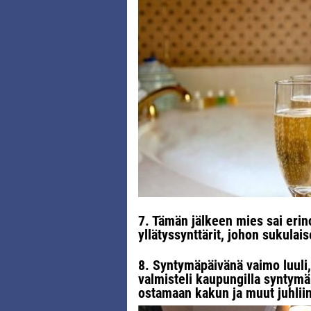
7. Tämän jälkeen mies sai erin
yllätyssynttärit, johon sukulais
8. Syntymäpäivänä vaimo luuli,
valmisteli kaupungilla syntymäp
ostamaan kakun ja muut juhliin 