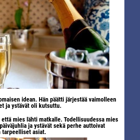
omaisen idean. Hän päätti järjestää vaimolleen
et ja ystävät oli kutsuttu.
 että mies lähti matkalle. Todellisuudessa mies
äiväjuhlia ja ystävät sekä perhe auttoivat
tarpeelliset asiat.