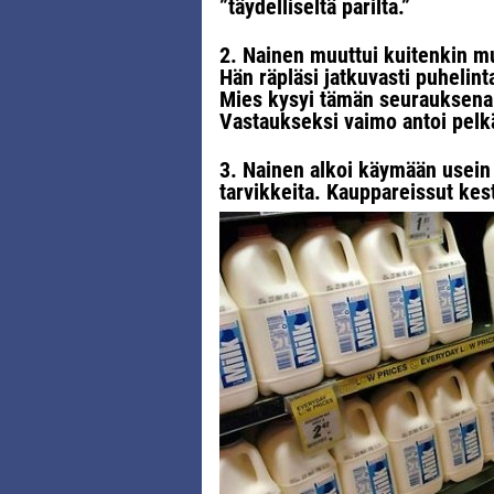
”täydelliseltä parilta.”
2. Nainen muuttui kuitenkin m
Hän räpläsi jatkuvasti puhelinta
Mies kysyi tämän seurauksena 
Vastaukseksi vaimo antoi pelkäs
3. Nainen alkoi käymään usein
tarvikkeita. Kauppareissut kesti