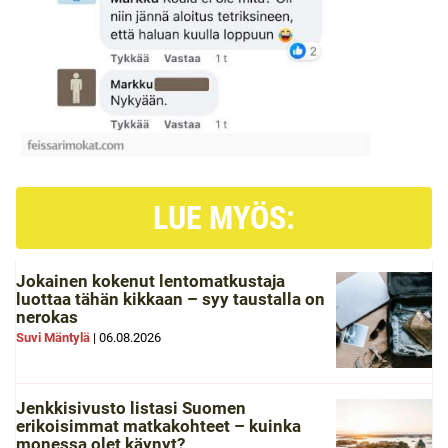
LUE MYÖS:
Jokainen kokenut lentomatkustaja
luottaa tähän kikkaan – syy taustalla on
nerokas
Suvi Mäntylä
|
06.08.2026
Jenkkisivusto listasi Suomen
erikoisimmat matkakohteet – kuinka
monessa olet käynyt?