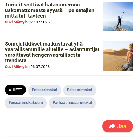
Turistit soittivat hätänumeroon
uskomattomasta syystä – pelastajien
mitta tuli täyteen
Suvi Mäntylä
|
29.07.2026
Somejulkkikset matkustavat yhä
vaarallisemmille alueille – asiantuntijat
varoittavat hengenvaarallisesta
trendistä
Suvi Mäntylä
|
28.07.2026
AIHEET
Feissarimokat
Feissarimokat
Feissarimokat.com
Parhaat feissarimokat
Jaa