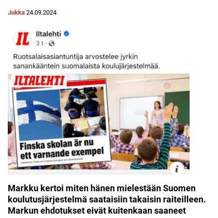
Jukka
24.09.2024
Markku kertoi miten hänen mielestään Suomen
koulutusjärjestelmä saataisiin takaisin raiteilleen.
Markun ehdotukset eivät kuitenkaan saaneet