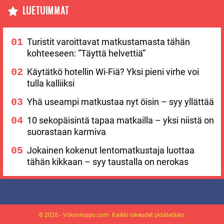
LUETUIMMAT
Turistit varoittavat matkustamasta tähän
kohteeseen: ”Täyttä helvettiä”
Käytätkö hotellin Wi-Fiä? Yksi pieni virhe voi
tulla kalliiksi
Yhä useampi matkustaa nyt öisin – syy yllättää
10 sekopäisintä tapaa matkailla – yksi niistä on
suorastaan karmiva
Jokainen kokenut lentomatkustaja luottaa
tähän kikkaan – syy taustalla on nerokas
© 2026 - Viikonloppu.com. Kaikki oikeudet pidätetään.