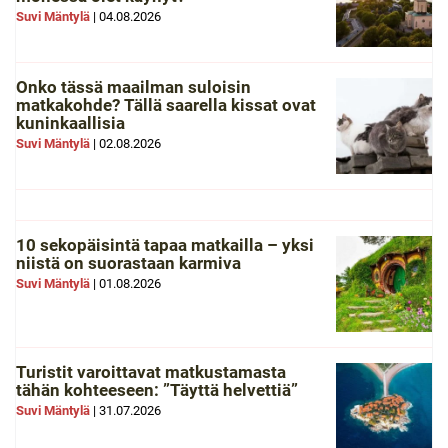
Suvi Mäntylä
|
04.08.2026
Onko tässä maailman suloisin
matkakohde? Tällä saarella kissat ovat
kuninkaallisia
Suvi Mäntylä
|
02.08.2026
10 sekopäisintä tapaa matkailla – yksi
niistä on suorastaan karmiva
Suvi Mäntylä
|
01.08.2026
Turistit varoittavat matkustamasta
tähän kohteeseen: ”Täyttä helvettiä”
Suvi Mäntylä
|
31.07.2026