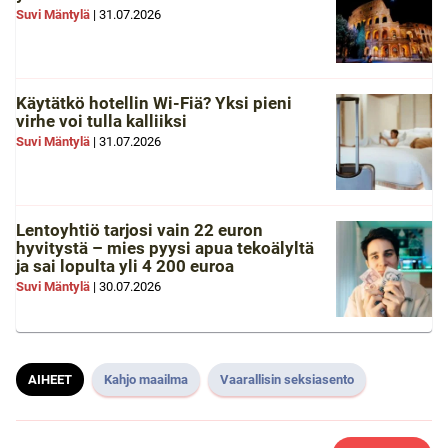
Suvi Mäntylä
|
31.07.2026
Käytätkö hotellin Wi-Fiä? Yksi pieni
virhe voi tulla kalliiksi
Suvi Mäntylä
|
31.07.2026
Lentoyhtiö tarjosi vain 22 euron
hyvitystä – mies pyysi apua tekoälyltä
ja sai lopulta yli 4 200 euroa
Suvi Mäntylä
|
30.07.2026
AIHEET
Kahjo maailma
Vaarallisin seksiasento