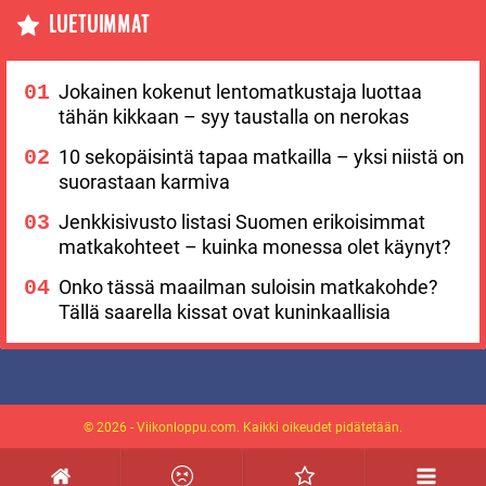
LUETUIMMAT
Jokainen kokenut lentomatkustaja luottaa
tähän kikkaan – syy taustalla on nerokas
10 sekopäisintä tapaa matkailla – yksi niistä on
suorastaan karmiva
Jenkkisivusto listasi Suomen erikoisimmat
matkakohteet – kuinka monessa olet käynyt?
Onko tässä maailman suloisin matkakohde?
Tällä saarella kissat ovat kuninkaallisia
© 2026 - Viikonloppu.com. Kaikki oikeudet pidätetään.