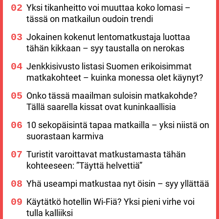
Yksi tikanheitto voi muuttaa koko lomasi –
tässä on matkailun oudoin trendi
Jokainen kokenut lentomatkustaja luottaa
tähän kikkaan – syy taustalla on nerokas
Jenkkisivusto listasi Suomen erikoisimmat
matkakohteet – kuinka monessa olet käynyt?
Onko tässä maailman suloisin matkakohde?
Tällä saarella kissat ovat kuninkaallisia
10 sekopäisintä tapaa matkailla – yksi niistä on
suorastaan karmiva
Turistit varoittavat matkustamasta tähän
kohteeseen: ”Täyttä helvettiä”
Yhä useampi matkustaa nyt öisin – syy yllättää
Käytätkö hotellin Wi-Fiä? Yksi pieni virhe voi
tulla kalliiksi