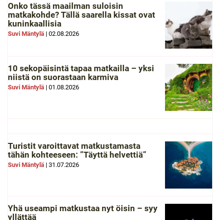
Onko tässä maailman suloisin
matkakohde? Tällä saarella kissat ovat
kuninkaallisia
Suvi Mäntylä
|
02.08.2026
10 sekopäisintä tapaa matkailla – yksi
niistä on suorastaan karmiva
Suvi Mäntylä
|
01.08.2026
Turistit varoittavat matkustamasta
tähän kohteeseen: ”Täyttä helvettiä”
Suvi Mäntylä
|
31.07.2026
Yhä useampi matkustaa nyt öisin – syy
yllättää