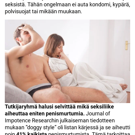
seksistä. Tähän ongelmaan ei auta kondomi, kypärä,
polvisuojat tai mikään muukaan.
Tutkijaryhmä halusi selvittää mikä seksiliike
aiheuttaa eniten penismurtumia.
Journal of
Impotence Researchin julkaiseman tiedotteen
mukaan ”doggy style” oli listan kärjessä ja se aiheutti
noin
41% kaikista
penismurtumista. Tämä tarkoittaa