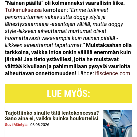
”Nainen päällä” oli kolmanneksi vaarallisin liike.
Tutkimuksessa
kerrotaan:
”Emme tutkineet
penismurtumien vakavuutta doggy style ja
lähestyssaarnaaja -asentojen välillä, mutta doggy
style -liikkeen aiheuttamat murtumat olivat
huomattavasti vakavampia kuin nainen päällä -
liikkeen aiheuttamat tapaturmat.”
Muistakaahan olla
tarkkoina, vaikka intoa onkin välillä enemmän kuin
järkeä!
Jaa tieto ystävillesi, jotta he muistavat
välttää kivuliaan ja pahimmillaan pysyviä vaurioita
aiheuttavan onnettomuuden!
Lähde:
iflscience.com
LUE MYÖS:
Tarjottiinko sinulle tätä lentokoneessa?
Sano aina ei, vaikka kuinka houkuttelisi
Suvi Mäntylä
|
08.08.2026