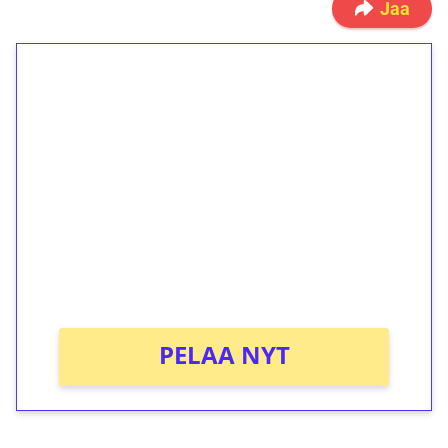
Jaa
1€ = 10€ arvosta
ilmaiskierroksia ilman
kierrätystä!
Talleta 1€
Saat heti 50 ilmaiskierrosta Tuohi 1000 -
peliin (arvo 0,20€ per kierros)!
Ei kierrätysvaatimusta!
PELAA NYT