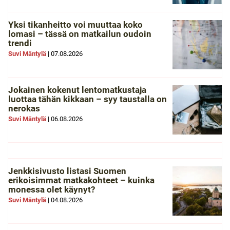
Yksi tikanheitto voi muuttaa koko
lomasi – tässä on matkailun oudoin
trendi
Suvi Mäntylä
|
07.08.2026
Jokainen kokenut lentomatkustaja
luottaa tähän kikkaan – syy taustalla on
nerokas
Suvi Mäntylä
|
06.08.2026
Jenkkisivusto listasi Suomen
erikoisimmat matkakohteet – kuinka
monessa olet käynyt?
Suvi Mäntylä
|
04.08.2026