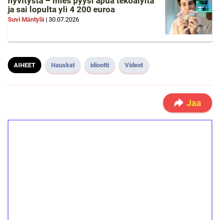
hyvitystä – mies pyysi apua tekoälyltä
ja sai lopulta yli 4 200 euroa
Suvi Mäntylä
|
30.07.2026
AIHEET
Hauskat
idiootti
Videot
Jaa
1€ = 10€ arvosta
ilmaiskierroksia ilman
kierrätystä!
Talleta 1€
Saat heti 50 ilmaiskierrosta Tuohi 1000 -