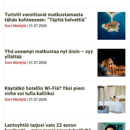
Turistit varoittavat matkustamasta
tähän kohteeseen: ”Täyttä helvettiä”
Suvi Mäntylä
|
31.07.2026
Yhä useampi matkustaa nyt öisin – syy
yllättää
Suvi Mäntylä
|
31.07.2026
Käytätkö hotellin Wi-Fiä? Yksi pieni
virhe voi tulla kalliiksi
Suvi Mäntylä
|
31.07.2026
Lentoyhtiö tarjosi vain 22 euron