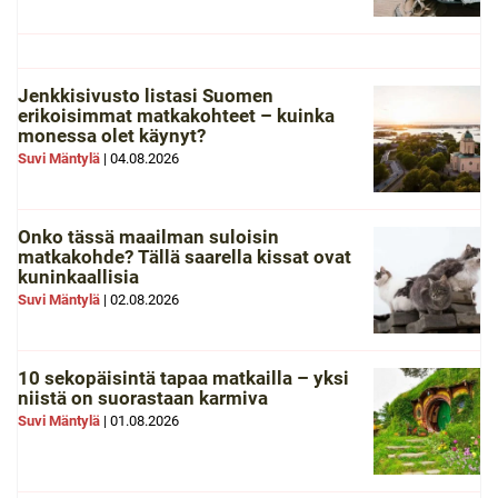
Jenkkisivusto listasi Suomen
erikoisimmat matkakohteet – kuinka
monessa olet käynyt?
Suvi Mäntylä
|
04.08.2026
Onko tässä maailman suloisin
matkakohde? Tällä saarella kissat ovat
kuninkaallisia
Suvi Mäntylä
|
02.08.2026
10 sekopäisintä tapaa matkailla – yksi
niistä on suorastaan karmiva
Suvi Mäntylä
|
01.08.2026