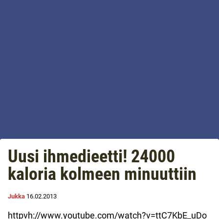
Uusi ihmedieetti! 24000
kaloria kolmeen minuuttiin
Jukka
16.02.2013
httpvh://www.youtube.com/watch?v=ttC7KbE_uDo