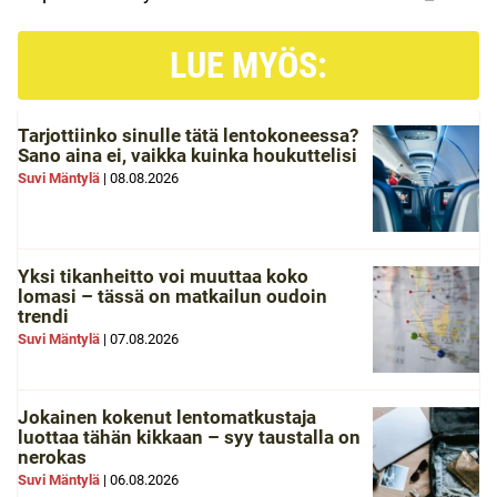
LUE MYÖS:
Tarjottiinko sinulle tätä lentokoneessa?
Sano aina ei, vaikka kuinka houkuttelisi
Suvi Mäntylä
|
08.08.2026
Yksi tikanheitto voi muuttaa koko
lomasi – tässä on matkailun oudoin
trendi
Suvi Mäntylä
|
07.08.2026
Jokainen kokenut lentomatkustaja
luottaa tähän kikkaan – syy taustalla on
nerokas
Suvi Mäntylä
|
06.08.2026