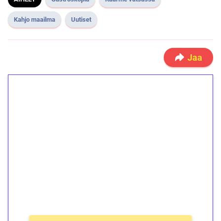
Kahjo maailma
Uutiset
Jaa
1€ = 10€ arvosta
ilmaiskierroksia ilman
kierrätystä!
Talleta 1€
Saat heti 50 ilmaiskierrosta Tuohi 1000 -
peliin (arvo 0,20€ per kierros)!
Ei kierrätysvaatimusta!