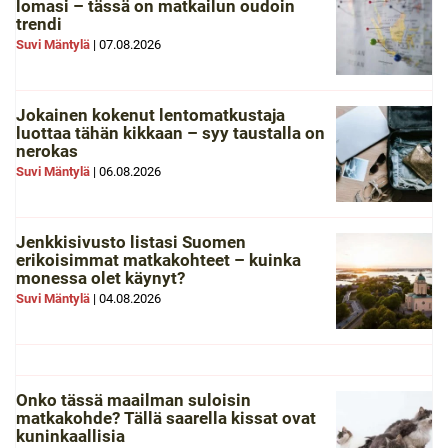
lomasi – tässä on matkailun oudoin
trendi
Suvi Mäntylä
|
07.08.2026
Jokainen kokenut lentomatkustaja
luottaa tähän kikkaan – syy taustalla on
nerokas
Suvi Mäntylä
|
06.08.2026
Jenkkisivusto listasi Suomen
erikoisimmat matkakohteet – kuinka
monessa olet käynyt?
Suvi Mäntylä
|
04.08.2026
Onko tässä maailman suloisin
matkakohde? Tällä saarella kissat ovat
kuninkaallisia