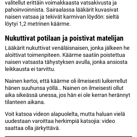
valitellut erittäin voimakkaasta vatsakivusta ja
pahoinvoinnista. Sairaalassa lääkärit kuvasivat
naisen vatsaa ja tekivät karmivan löydön: sieltä
löytyi 1,2 metrinen käärme.
Nukuttivat potilaan ja poistivat matelijan
Lääkärit nukuttivat venäläisnaisen, jonka jälkeen he
aloittivat toimenpiteen. Käärme saatiin poistettua
naisen vatsasta tähystyksen avulla, jonka ansiosta
leikkausta ei tarvittu.
Nainen kertoi, että käärme oli ilmeisesti luikerrellut
hänen suuhunsa yöllä… Nainen on ilmeisesti ollut
aika sikeässä unessa, jos hän ei ole kerran herännyt
tilanteen aikana.
Voit katsoa videon alapuolelta, mutta haluan vielä
uudestaan varoittaa herkimpiä katsojia: video
saattaa olla järkyttävä.