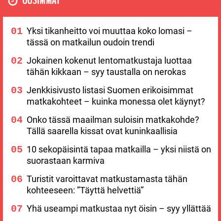
UUSIMMAT
Yksi tikanheitto voi muuttaa koko lomasi –
tässä on matkailun oudoin trendi
Jokainen kokenut lentomatkustaja luottaa
tähän kikkaan – syy taustalla on nerokas
Jenkkisivusto listasi Suomen erikoisimmat
matkakohteet – kuinka monessa olet käynyt?
Onko tässä maailman suloisin matkakohde?
Tällä saarella kissat ovat kuninkaallisia
10 sekopäisintä tapaa matkailla – yksi niistä on
suorastaan karmiva
Turistit varoittavat matkustamasta tähän
kohteeseen: ”Täyttä helvettiä”
Yhä useampi matkustaa nyt öisin – syy yllättää