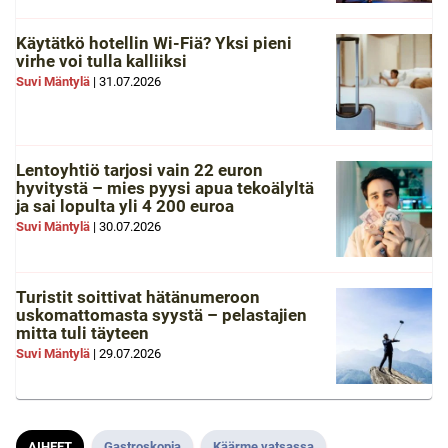
Käytätkö hotellin Wi-Fiä? Yksi pieni
virhe voi tulla kalliiksi
Suvi Mäntylä
|
31.07.2026
Lentoyhtiö tarjosi vain 22 euron
hyvitystä – mies pyysi apua tekoälyltä
ja sai lopulta yli 4 200 euroa
Suvi Mäntylä
|
30.07.2026
Turistit soittivat hätänumeroon
uskomattomasta syystä – pelastajien
mitta tuli täyteen
Suvi Mäntylä
|
29.07.2026
AIHEET
Gastroskopia
Käärme vatsassa