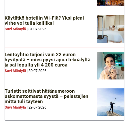
Käytätkö hotellin Wi-Fiä? Yksi pieni
virhe voi tulla kalliiksi
Suvi Mäntylä
|
31.07.2026
Lentoyhtiö tarjosi vain 22 euron
hyvitystä – mies pyysi apua tekoälyltä
ja sai lopulta yli 4 200 euroa
Suvi Mäntylä
|
30.07.2026
Turistit soittivat hätänumeroon
uskomattomasta syystä – pelastajien
mitta tuli täyteen
Suvi Mäntylä
|
29.07.2026