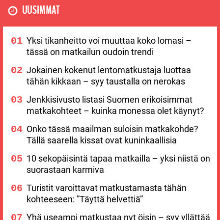
UUSIMMAT
Yksi tikanheitto voi muuttaa koko lomasi –
tässä on matkailun oudoin trendi
Jokainen kokenut lentomatkustaja luottaa
tähän kikkaan – syy taustalla on nerokas
Jenkkisivusto listasi Suomen erikoisimmat
matkakohteet – kuinka monessa olet käynyt?
Onko tässä maailman suloisin matkakohde?
Tällä saarella kissat ovat kuninkaallisia
10 sekopäisintä tapaa matkailla – yksi niistä on
suorastaan karmiva
Turistit varoittavat matkustamasta tähän
kohteeseen: ”Täyttä helvettiä”
Yhä useampi matkustaa nyt öisin – syy yllättää