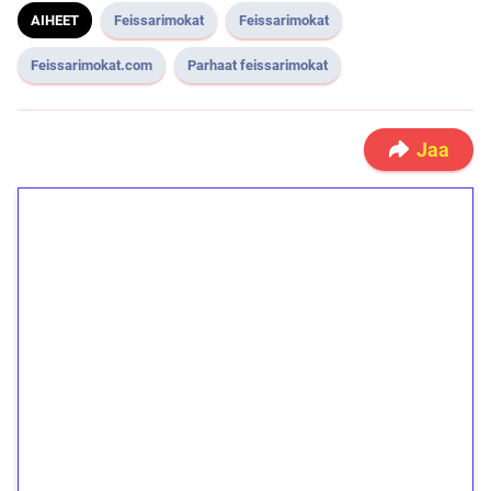
AIHEET
Feissarimokat
Feissarimokat
Feissarimokat.com
Parhaat feissarimokat
Jaa
1€ = 10€ arvosta
ilmaiskierroksia ilman
kierrätystä!
Talleta 1€
Saat heti 50 ilmaiskierrosta Tuohi 1000 -
peliin (arvo 0,20€ per kierros)!
Ei kierrätysvaatimusta!