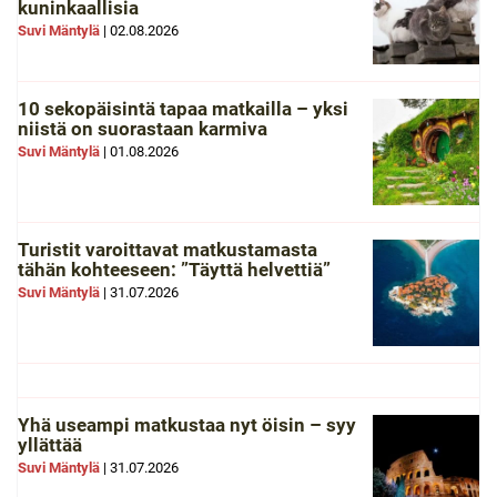
kuninkaallisia
Suvi Mäntylä
|
02.08.2026
10 sekopäisintä tapaa matkailla – yksi
niistä on suorastaan karmiva
Suvi Mäntylä
|
01.08.2026
Turistit varoittavat matkustamasta
tähän kohteeseen: ”Täyttä helvettiä”
Suvi Mäntylä
|
31.07.2026
Yhä useampi matkustaa nyt öisin – syy
yllättää
Suvi Mäntylä
|
31.07.2026