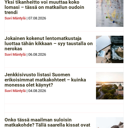
Yksi tikanheitto voi muuttaa koko
lomasi – tässä on matkailun oudoin
trendi
Suvi Mäntylä
|
07.08.2026
Jokainen kokenut lentomatkustaja
luottaa tähän kikkaan – syy taustalla on
nerokas
Suvi Mäntylä
|
06.08.2026
Jenkkisivusto listasi Suomen
erikoisimmat matkakohteet – kuinka
monessa olet käynyt?
Suvi Mäntylä
|
04.08.2026
Onko tässä maailman suloisin
matkakohde? Tällä saarella kissat ovat