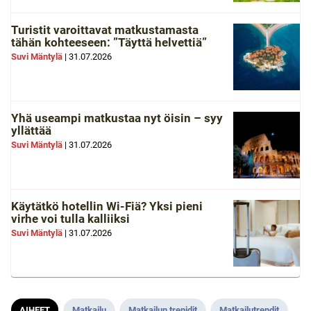
Turistit varoittavat matkustamasta
tähän kohteeseen: ”Täyttä helvettiä”
Suvi Mäntylä
|
31.07.2026
Yhä useampi matkustaa nyt öisin – syy
yllättää
Suvi Mäntylä
|
31.07.2026
Käytätkö hotellin Wi-Fiä? Yksi pieni
virhe voi tulla kalliiksi
Suvi Mäntylä
|
31.07.2026
AIHEET
Matkailu
Matkailun trenidit
Matkailutrendit