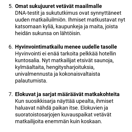
Omat sukujuuret vetävät maailmalle
DNA-testit ja sukututkimus ovat synnyttäneet
uuden matkailuilmiön. Ihmiset matkustavat nyt
katsomaan kyliä, kaupunkeja ja maita, joista
heidän sukunsa on lähtöisin.
Hyvinvointimatkailu menee uudelle tasolle
Hyvinvointi ei enää tarkoita pelkkää hotellin
kuntosalia. Nyt matkailijat etsivät saunoja,
kylmäaltaita, hengitysharjoituksia,
univalmennusta ja kokonaisvaltaista
palautumista.
Elokuvat ja sarjat määräävät matkakohteita
Kun suosikkisarja näyttää upealta, ihmiset
haluavat nähdä paikan itse. Elokuvien ja
suoratoistosarjojen kuvauspaikat vetävät
matkailijoita enemmän kuin koskaan.