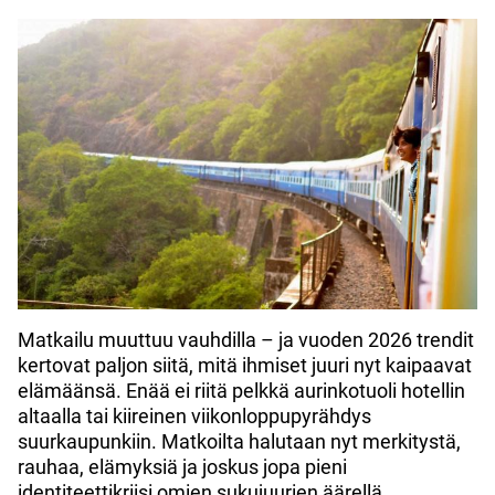
Matkailu muuttuu vauhdilla – ja vuoden 2026 trendit
kertovat paljon siitä, mitä ihmiset juuri nyt kaipaavat
elämäänsä. Enää ei riitä pelkkä aurinkotuoli hotellin
altaalla tai kiireinen viikonloppupyrähdys
suurkaupunkiin. Matkoilta halutaan nyt merkitystä,
rauhaa, elämyksiä ja joskus jopa pieni
identiteettikriisi omien sukujuurien äärellä.