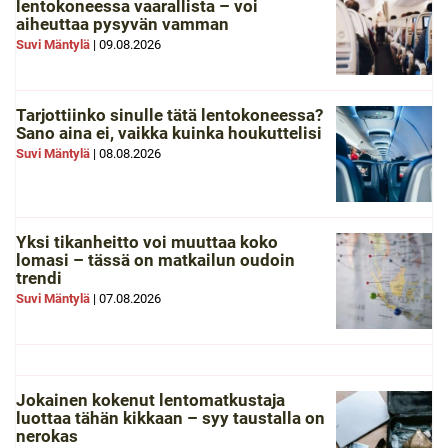
lentokoneessa vaarallista – voi
aiheuttaa pysyvän vamman
Suvi Mäntylä
|
09.08.2026
Tarjottiinko sinulle tätä lentokoneessa?
Sano aina ei, vaikka kuinka houkuttelisi
Suvi Mäntylä
|
08.08.2026
Yksi tikanheitto voi muuttaa koko
lomasi – tässä on matkailun oudoin
trendi
Suvi Mäntylä
|
07.08.2026
Jokainen kokenut lentomatkustaja
luottaa tähän kikkaan – syy taustalla on
nerokas