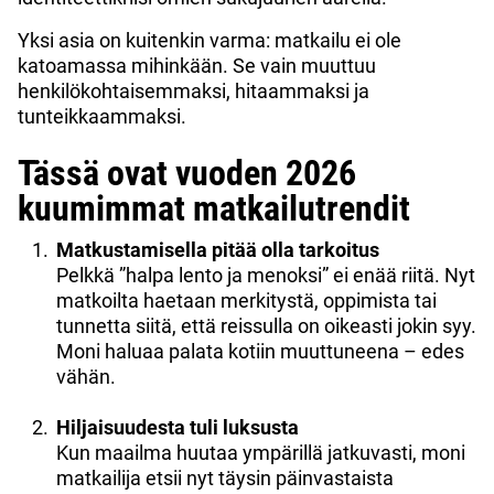
Yksi asia on kuitenkin varma: matkailu ei ole
katoamassa mihinkään. Se vain muuttuu
henkilökohtaisemmaksi, hitaammaksi ja
tunteikkaammaksi.
Tässä ovat vuoden 2026
kuumimmat matkailutrendit
Matkustamisella pitää olla tarkoitus
Pelkkä ”halpa lento ja menoksi” ei enää riitä. Nyt
matkoilta haetaan merkitystä, oppimista tai
tunnetta siitä, että reissulla on oikeasti jokin syy.
Moni haluaa palata kotiin muuttuneena – edes
vähän.
Hiljaisuudesta tuli luksusta
Kun maailma huutaa ympärillä jatkuvasti, moni
matkailija etsii nyt täysin päinvastaista