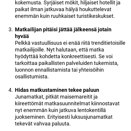
kokemusta. Syrjäiset mökit, hiljaiset hotellit ja
paikat ilman jatkuvaa hälyä houkuttelevat
enemmän kuin ruuhkaiset turistikeskukset.
Matkailijan pitäisi jättää jälkeensä jotain
hyvää
Pelkkä vastuullisuus ei enää riitä trenditietoisille
matkailijoille. Nyt halutaan, että matka
hyödyttää kohdetta konkreettisesti. Se voi
tarkoittaa paikallisten palveluiden tukemista,
luonnon ennallistamista tai yhteisöihin
osallistumista.
Hidas matkustaminen tekee paluun
Junamatkat, pitkät maisemareitit ja
kiireettömät matkasuunnitelmat kiinnostavat
nyt enemmän kuin jatkuva lentokentillä
juokseminen. Erityisesti luksusjunamatkat
tekevät vahvaa paluuta.