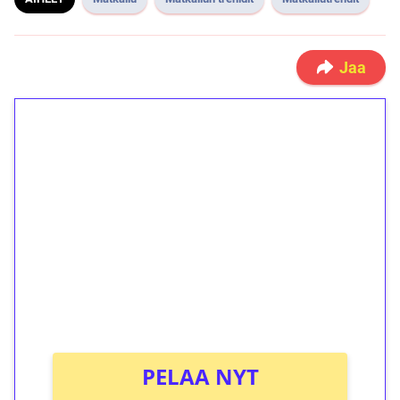
Jaa
1€ = 10€ arvosta
ilmaiskierroksia ilman
kierrätystä!
Talleta 1€
Saat heti 50 ilmaiskierrosta Tuohi 1000 -
peliin (arvo 0,20€ per kierros)!
Ei kierrätysvaatimusta!
PELAA NYT