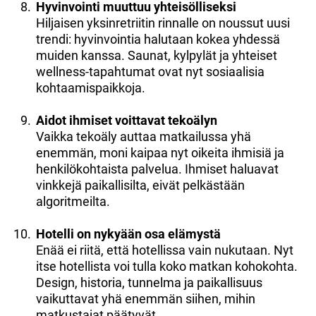
Hyvinvointi muuttuu yhteisölliseksi
Hiljaisen yksinretriitin rinnalle on noussut uusi
trendi: hyvinvointia halutaan kokea yhdessä
muiden kanssa. Saunat, kylpylät ja yhteiset
wellness-tapahtumat ovat nyt sosiaalisia
kohtaamispaikkoja.
Aidot ihmiset voittavat tekoälyn
Vaikka tekoäly auttaa matkailussa yhä
enemmän, moni kaipaa nyt oikeita ihmisiä ja
henkilökohtaista palvelua. Ihmiset haluavat
vinkkejä paikallisilta, eivät pelkästään
algoritmeilta.
Hotelli on nykyään osa elämystä
Enää ei riitä, että hotellissa vain nukutaan. Nyt
itse hotellista voi tulla koko matkan kohokohta.
Design, historia, tunnelma ja paikallisuus
vaikuttavat yhä enemmän siihen, mihin
matkustajat päätyvät.