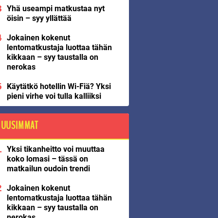
Yhä useampi matkustaa nyt
öisin – syy yllättää
Jokainen kokenut
lentomatkustaja luottaa tähän
kikkaan – syy taustalla on
nerokas
Käytätkö hotellin Wi-Fiä? Yksi
pieni virhe voi tulla kalliiksi
UUSIMMAT
Yksi tikanheitto voi muuttaa
koko lomasi – tässä on
matkailun oudoin trendi
Jokainen kokenut
lentomatkustaja luottaa tähän
kikkaan – syy taustalla on
nerokas