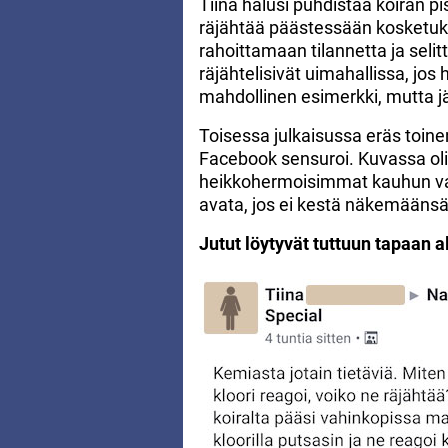
Tiina halusi puhdistaa koiran pi
räjähtää päästessään kosketuks
rahoittamaan tilannetta ja seli
räjähtelisivät uimahallissa, jos 
mahdollinen esimerkki, mutta j
Toisessa julkaisussa eräs toinen
Facebook sensuroi. Kuvassa oli k
heikkohermoisimmat kauhun valt
avata, jos ei kestä näkemäänsä
Jutut löytyvät tuttuun tapaan a