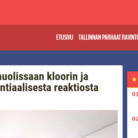
ETUSIVU
TALLINNAN PARHAAT RAVINT
huolissaan kloorin ja
tiaalisesta reaktiosta