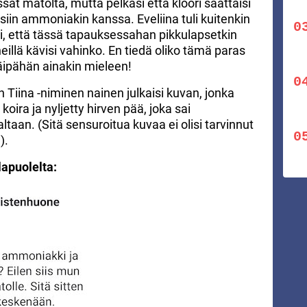
ssat matolta, mutta pelkäsi että kloori saattaisi
iin ammoniakin kanssa. Eveliina tuli kuitenkin
tti, että tässä tapauksessahan pikkulapsetkin
heillä kävisi vahinko. En tiedä oliko tämä paras
äipähän ainakin mieleen!
 Tiina -niminen nainen julkaisi kuvan, jonka
oira ja nyljetty hirven pää, joka sai
aan. (Sitä sensuroitua kuvaa ei olisi tarvinnut
).
lapuolelta: