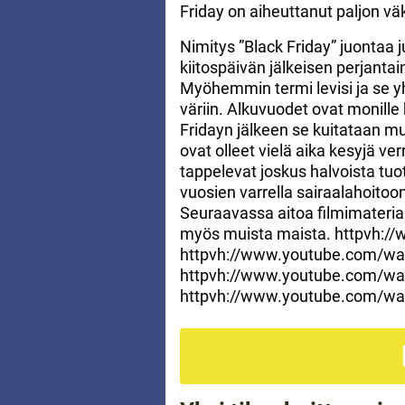
Friday on aiheuttanut paljon väk
Nimitys ”Black Friday” juontaa 
kiitospäivän jälkeisen perjantai
Myöhemmin termi levisi ja se y
väriin. Alkuvuodet ovat monille k
Fridayn jälkeen se kuitataan mu
ovat olleet vielä aika kesyjä ve
tappelevat joskus halvoista tuo
vuosien varrella sairaalahoit
Seuraavassa aitoa filmimateriaa
myös muista maista. httpvh
httpvh://www.youtube.com/w
httpvh://www.youtube.com/
httpvh://www.youtube.com/wa