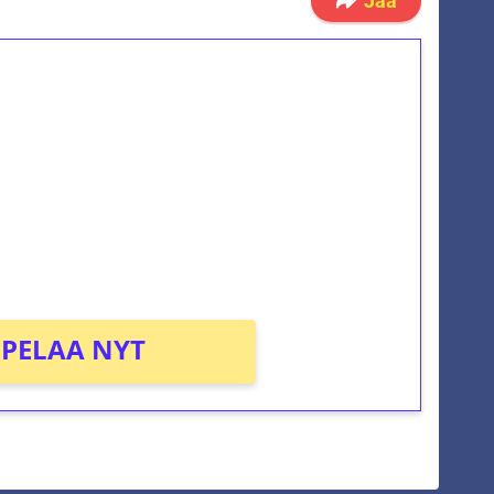
Jaa
ilmaiskierroksia ilman
osta Tuohi 1000 -peliin (arvo 0,20€ per
PELAA NYT