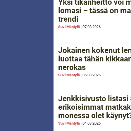
Yksi tikanheitto voi
lomasi – tässä on ma
trendi
Suvi Mäntylä
|
07.08.2026
Jokainen kokenut le
luottaa tähän kikkaan
nerokas
Suvi Mäntylä
|
06.08.2026
Jenkkisivusto listas
erikoisimmat matkak
monessa olet käynyt
Suvi Mäntylä
|
04.08.2026