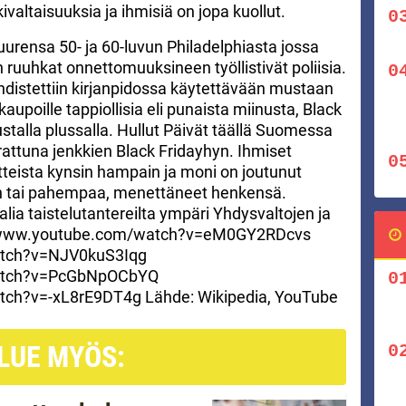
ivaltaisuuksia ja ihmisiä on jopa kuollut.
juurensa 50- ja 60-luvun Philadelphiasta jossa
n ruuhkat onnettomuuksineen työllistivät poliisia.
hdistettiin kirjanpidossa käytettävään mustaan
aupoille tappiollisia eli punaista miinusta, Black
stalla plussalla. Hullut Päivät täällä Suomessa
rrattuna jenkkien Black Fridayhyn. Ihmiset
tteista kynsin hampain ja moni on joutunut
oon tai pahempaa, menettäneet henkensä.
lia taistelutantereilta ympäri Yhdysvaltojen ja
://www.youtube.com/watch?v=eM0GY2RDcvs
atch?v=NJV0kuS3Iqg
watch?v=PcGbNpOCbYQ
tch?v=-xL8rE9DT4g Lähde: Wikipedia, YouTube
LUE MYÖS: