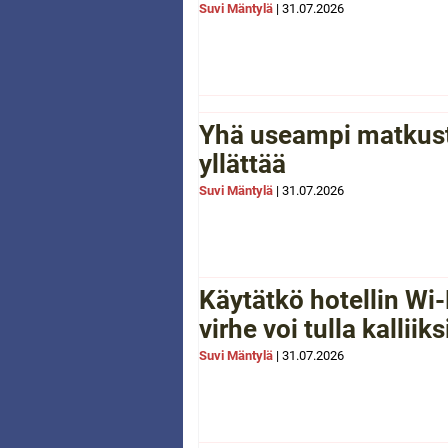
Suvi Mäntylä
|
31.07.2026
Yhä useampi matkusta
yllättää
Suvi Mäntylä
|
31.07.2026
Käytätkö hotellin Wi-
virhe voi tulla kalliiks
Suvi Mäntylä
|
31.07.2026