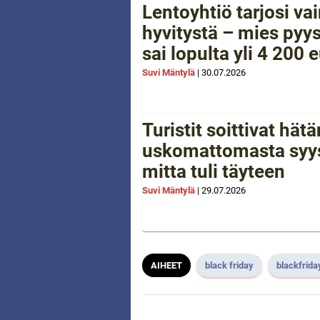
Lentoyhtiö tarjosi va
hyvitystä – mies pyys
sai lopulta yli 4 200 
Suvi Mäntylä
|
30.07.2026
Turistit soittivat hä
uskomattomasta syys
mitta tuli täyteen
Suvi Mäntylä
|
29.07.2026
AIHEET
black friday
blackfrida