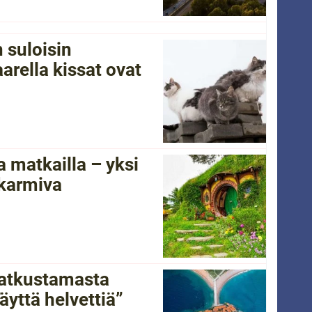
 suloisin
arella kissat ovat
 matkailla – yksi
 karmiva
 matkustamasta
yttä helvettiä”