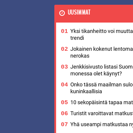
UUSIMMAT
Yksi tikanheitto voi muutt
trendi
Jokainen kokenut lentomat
nerokas
Jenkkisivusto listasi Suo
monessa olet käynyt?
Onko tässä maailman suloi
kuninkaallisia
10 sekopäisintä tapaa matk
Turistit varoittavat matku
Yhä useampi matkustaa nyt