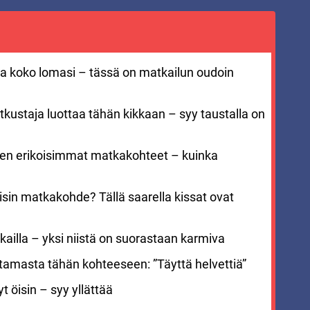
aa koko lomasi – tässä on matkailun oudoin
kustaja luottaa tähän kikkaan – syy taustalla on
men erikoisimmat matkakohteet – kuinka
sin matkakohde? Tällä saarella kissat ovat
ailla – yksi niistä on suorastaan karmiva
stamasta tähän kohteeseen: ”Täyttä helvettiä”
 öisin – syy yllättää