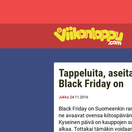
Tappeluita, aseit
Black Friday on
Jukka
24.11.2016
Black Friday on Suomeenkin rant
ne avaavat ovensa kiitospäivän 
Kyseinen päivä on kauppojen su
alkaa. Tottakai tämäkin voidaan