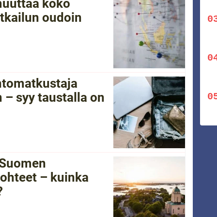
 muuttaa koko
tkailun oudoin
ntomatkustaja
 – syy taustalla on
i Suomen
ohteet – kuinka
?