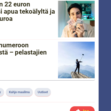
in 22 euron
i apua tekoälyltä ja
euroa
tänumeroon
tä – pelastajien
y
Kahjo maailma
Uutiset