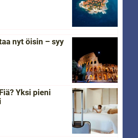
a nyt öisin – syy
Fiä? Yksi pieni
i