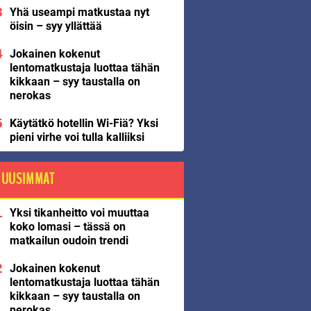
Yhä useampi matkustaa nyt
öisin – syy yllättää
Jokainen kokenut
lentomatkustaja luottaa tähän
kikkaan – syy taustalla on
nerokas
Käytätkö hotellin Wi-Fiä? Yksi
pieni virhe voi tulla kalliiksi
UUSIMMAT
Yksi tikanheitto voi muuttaa
koko lomasi – tässä on
matkailun oudoin trendi
Jokainen kokenut
lentomatkustaja luottaa tähän
kikkaan – syy taustalla on
nerokas