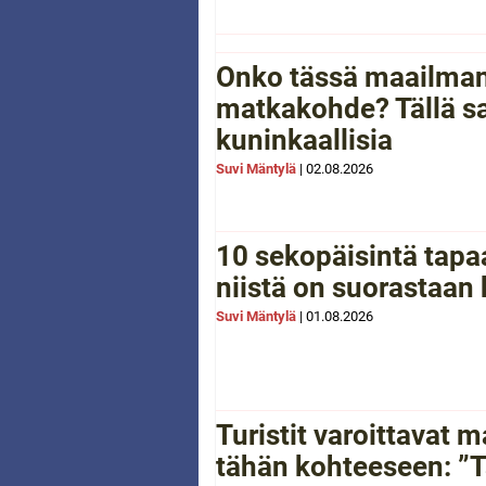
Onko tässä maailman
matkakohde? Tällä sa
kuninkaallisia
Suvi Mäntylä
|
02.08.2026
10 sekopäisintä tapaa
niistä on suorastaan
Suvi Mäntylä
|
01.08.2026
Turistit varoittavat
tähän kohteeseen: ”Tä