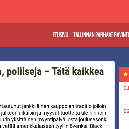
ETUSIVU
TALLINNAN PARHAAT RAVINT
a, poliiseja – Tätä kaikkea
autunut jenkkiläinen kauppojen traditio jolloin
jälkeen aikaisin ja myyvät tuotteita ale-hinnoin.
urin yksittäinen myyntipäivä josta joulusesonki
 vetää amerikkalaiseen tyyliin överiksi. Black