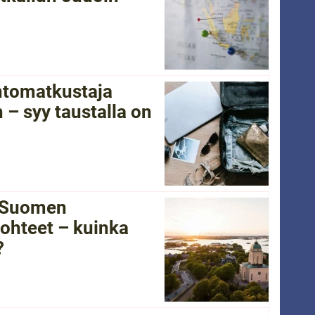
ntomatkustaja
 – syy taustalla on
i Suomen
ohteet – kuinka
?