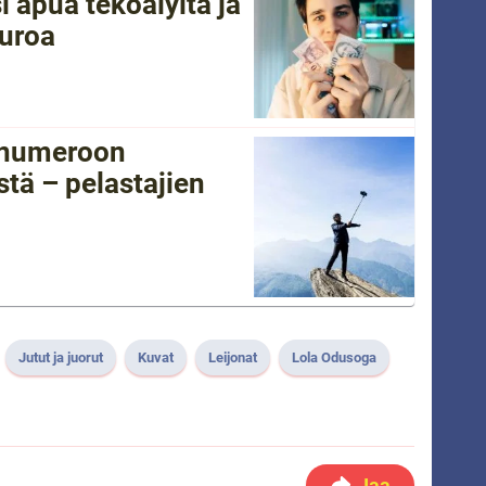
i apua tekoälyltä ja
euroa
tänumeroon
tä – pelastajien
Jutut ja juorut
Kuvat
Leijonat
Lola Odusoga
Jaa