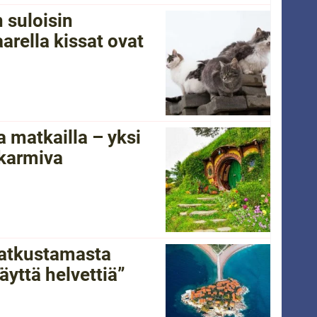
 suloisin
arella kissat ovat
 matkailla – yksi
 karmiva
 matkustamasta
yttä helvettiä”