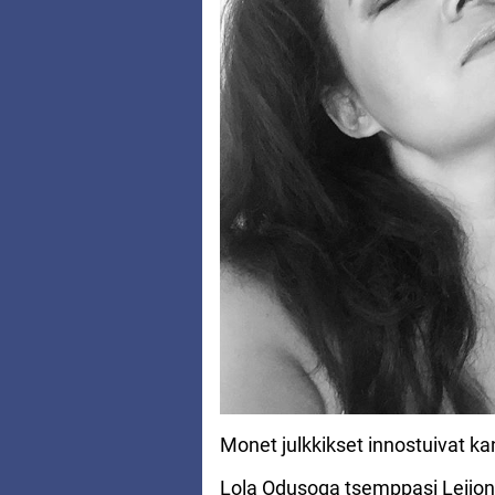
Monet julkkikset innostuivat k
Lola Odusoga tsemppasi Leijon