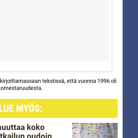
kirjoittamassaan tekstissä, että vuonna 1996 oli
kkomestaruudesta.
LUE MYÖS:
 muuttaa koko
tkailun oudoin