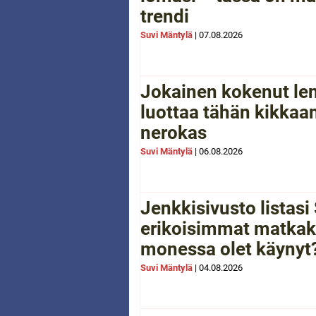
trendi
Suvi Mäntylä
|
07.08.2026
Jokainen kokenut le
luottaa tähän kikkaan
nerokas
Suvi Mäntylä
|
06.08.2026
Jenkkisivusto listas
erikoisimmat matkak
monessa olet käynyt
Suvi Mäntylä
|
04.08.2026