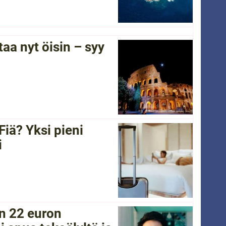
a nyt öisin – syy
Fiä? Yksi pieni
i
in 22 euron