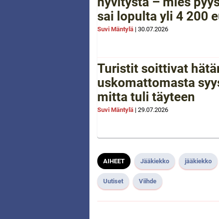
hyvitystä – mies pyys
sai lopulta yli 4 200 
Suvi Mäntylä
|
30.07.2026
Turistit soittivat hä
uskomattomasta syys
mitta tuli täyteen
Suvi Mäntylä
|
29.07.2026
AIHEET
Jääkiekko
jääkiekko
Uutiset
Viihde