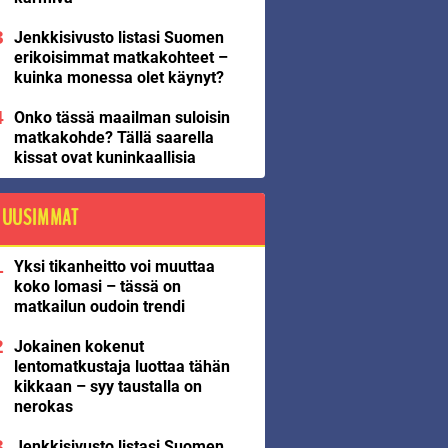
Jenkkisivusto listasi Suomen
erikoisimmat matkakohteet –
kuinka monessa olet käynyt?
Onko tässä maailman suloisin
matkakohde? Tällä saarella
kissat ovat kuninkaallisia
UUSIMMAT
Yksi tikanheitto voi muuttaa
koko lomasi – tässä on
matkailun oudoin trendi
Jokainen kokenut
lentomatkustaja luottaa tähän
kikkaan – syy taustalla on
nerokas
Jenkkisivusto listasi Suomen