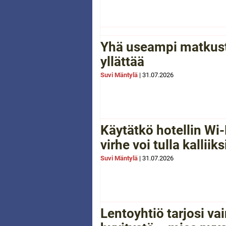
Yhä useampi matkusta
yllättää
Suvi Mäntylä
|
31.07.2026
Käytätkö hotellin Wi-
virhe voi tulla kalliiks
Suvi Mäntylä
|
31.07.2026
Lentoyhtiö tarjosi va