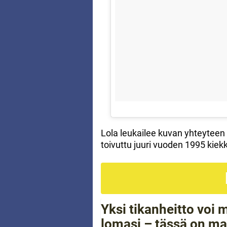
Lola leukailee kuvan yhteyteen 
toivuttu juuri vuoden 1995 kie
Yksi tikanheitto voi
lomasi – tässä on ma