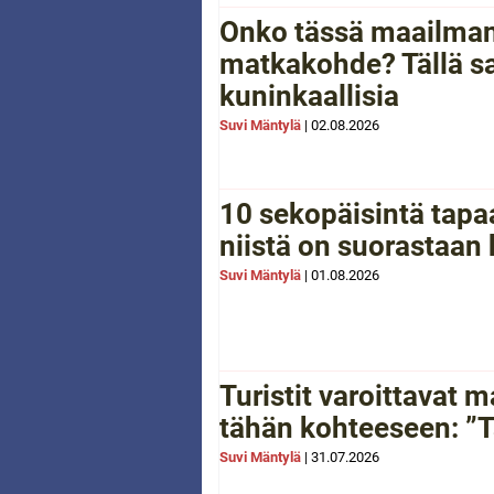
Onko tässä maailman
matkakohde? Tällä sa
kuninkaallisia
Suvi Mäntylä
|
02.08.2026
10 sekopäisintä tapaa
niistä on suorastaan
Suvi Mäntylä
|
01.08.2026
Turistit varoittavat
tähän kohteeseen: ”Tä
Suvi Mäntylä
|
31.07.2026